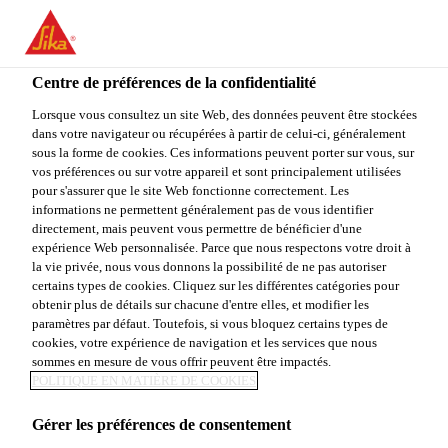
You are accessing "Sika Canada", it seems you are accessing it
from "États-Unis". We have a dedicated website for your country.
Centre de préférences de la confidentialité
TO
Construction
...
Reconstec 900
STAY ON THE SIKA
SELECT A
SIKA
Lorsque vous consultez un site Web, des données peuvent être stockées
CANADA WEBSITE
COUNTRY
dans votre navigateur ou récupérées à partir de celui-ci, généralement
USA
sous la forme de cookies. Ces informations peuvent porter sur vous, sur
vos préférences ou sur votre appareil et sont principalement utilisées
pour s'assurer que le site Web fonctionne correctement. Les
Sika Canada
informations ne permettent généralement pas de vous identifier
Reconstec 900
directement, mais peuvent vous permettre de bénéficier d'une
expérience Web personnalisée. Parce que nous respectons votre droit à
la vie privée, nous vous donnons la possibilité de ne pas autoriser
Reconstec 900 est un mortier formulé spécialement
certains types de cookies. Cliquez sur les différentes catégories pour
obtenir plus de détails sur chacune d'entre elles, et modifier les
pour le rejointoiement des pierres naturelle (pierre
paramètres par défaut. Toutefois, si vous bloquez certains types de
calcaire, grès, granite). Il est recommandé pour
cookies, votre expérience de navigation et les services que nous
restaurer les joints au niveau du sol et au-dessus du
sommes en mesure de vous offrir peuvent être impactés.
Voir plus
POLITIQUE EN MATIÈRE DE COOKIES
sol et où des sels de déglaçage sont utilisés pendant
l’hiver. Il est un produit à base d’un ciment
Gérer les préférences de consentement
hydraulique spécial, sable de silice, sable lavé de
Très bonne résistance aux cycles de gel-dégel