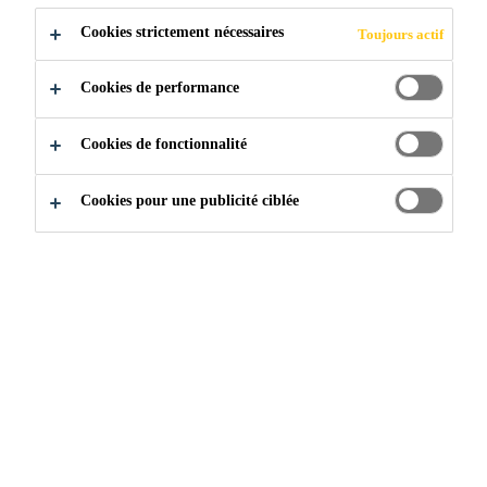
Facile à utiliser ; il suffit d’ajouter de l’eau
Cookies strictement nécessaires
Toujours actif
Produit non-métallique qui ne contient aucun
Cookies de performance
chlorure de calcium, plâtre ou gypse
Cookies de fonctionnalité
ACHETER EN MAGASIN
Cookies pour une publicité ciblée