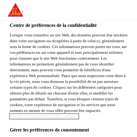
You are accessing "Sika Canada", it seems you are accessing it
from "États-Unis". We have a dedicated website for your country.
Centre de préférences de la confidentialité
TO
Construction & rénovation résidentielle
...
Redi-Plug
STAY ON THE SIKA
SELECT A
SIKA
Lorsque vous consultez un site Web, des données peuvent être stockées
CANADA WEBSITE
COUNTRY
dans votre navigateur ou récupérées à partir de celui-ci, généralement
USA
sous la forme de cookies. Ces informations peuvent porter sur vous, sur
vos préférences ou sur votre appareil et sont principalement utilisées
pour s'assurer que le site Web fonctionne correctement. Les
Sika Canada
informations ne permettent généralement pas de vous identifier
Redi-Plug®
directement, mais peuvent vous permettre de bénéficier d'une
expérience Web personnalisée. Parce que nous respectons votre droit à
la vie privée, nous vous donnons la possibilité de ne pas autoriser
Redi-Plug est un mortier de réparation, pré-ensaché,
certains types de cookies. Cliquez sur les différentes catégories pour
obtenir plus de détails sur chacune d'entre elles, et modifier les
contenant des ciments hydrauliques industriels à
paramètres par défaut. Toutefois, si vous bloquez certains types de
prise rapide. Il développe une prise initiale en 30
cookies, votre expérience de navigation et les services que nous
secondes dans des conditions normales de chantier.
sommes en mesure de vous offrir peuvent être impactés.
Voir plus
POLITIQUE EN MATIÈRE DE COOKIES
Gérer les préférences de consentement
Prise initiale en 30 secondes