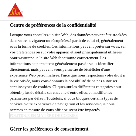
You are accessing "Sika Canada", it seems you are accessing it
from "États-Unis". We have a dedicated website for your country.
Centre de préférences de la confidentialité
TO
Construction & rénovation résidentielle
...
SikaWall®
STAY ON THE SIKA
SELECT A
SIKA
Lorsque vous consultez un site Web, des données peuvent être stockées
CANADA WEBSITE
COUNTRY
dans votre navigateur ou récupérées à partir de celui-ci, généralement
USA
sous la forme de cookies. Ces informations peuvent porter sur vous, sur
vos préférences ou sur votre appareil et sont principalement utilisées
pour s'assurer que le site Web fonctionne correctement. Les
Sika Canada
informations ne permettent généralement pas de vous identifier
SikaWall®
directement, mais peuvent vous permettre de bénéficier d'une
expérience Web personnalisée. Parce que nous respectons votre droit à
la vie privée, nous vous donnons la possibilité de ne pas autoriser
Fiberglass Mesh
certains types de cookies. Cliquez sur les différentes catégories pour
obtenir plus de détails sur chacune d'entre elles, et modifier les
paramètres par défaut. Toutefois, si vous bloquez certains types de
Treillis en fibres de verre résistant aux
cookies, votre expérience de navigation et les services que nous
sommes en mesure de vous offrir peuvent être impactés.
alcalis
POLITIQUE EN MATIÈRE DE COOKIES
SikaWall® Fiberglass Mesh est un treillis en fibres
Gérer les préférences de consentement
de verre résistant aux alcalis spécialement conçu