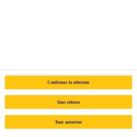
Suivez-nous
Sika Canada
601 Avenue Delmar
H9R 4A9 Pointe-Claire
QC
Tel.:
+1 800-933-7452
Confirmer la sélection
Tout refuser
Tout autoriser