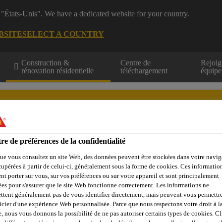
 "États-Unis". We have a dedicated website for your country.
BSITE
SELECT A COUNTRY
Construction &
Centre de
Rejoig
rénovation résidentielle
téléchargement
équipe
re de préférences de la confidentialité
ue vous consultez un site Web, des données peuvent être stockées dans votre navig
Calculateurs
Centre de ressources
Trouver un distributeur
cupérées à partir de celui-ci, généralement sous la forme de cookies. Ces informatio
nt porter sur vous, sur vos préférences ou sur votre appareil et sont principalement
sées pour s'assurer que le site Web fonctionne correctement. Les informations ne
ttent généralement pas de vous identifier directement, mais peuvent vous permettr
 Sika
Scellement / Collage
Mastics
Sikaflex® Max Hybri
icier d'une expérience Web personnalisée. Parce que nous respectons votre droit à la
e, nous vous donnons la possibilité de ne pas autoriser certains types de cookies. C