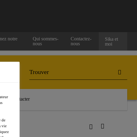
nez notre
Qui sommes-
Contactez-
Sika et
nous
nous
moi
ateur
Nous contacter
ns
e de
d 1
 vie
liquez