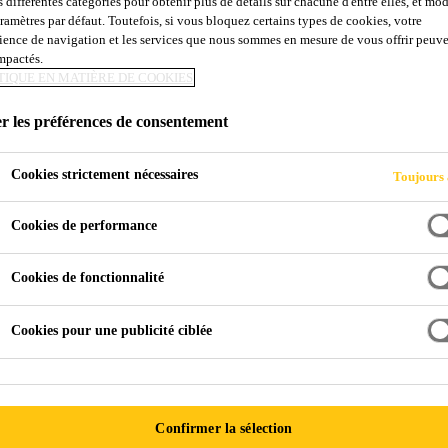
s différentes catégories pour obtenir plus de détails sur chacune d'entre elles, et mod
Sikaflex® Max H
aramètres par défaut. Toutefois, si vous bloquez certains types de cookies, votre
ience de navigation et les services que nous sommes en mesure de vous offrir peuv
impactés.
TIQUE EN MATIÈRE DE COOKIES
Mastic et adhésif tout usage, haute perfor
hybride
r les préférences de consentement
Sikaflex® Max Hybrid 1 est un mastic et adhésif tou
Cookies strictement nécessaires
Toujours 
base de polymère hybride pouvant être appliqué à tou
une flexibilité maximale et une adhérence supérieure à
Cookies de performance
construction.
Voir plus
Cookies de fonctionnalité
Résistance à des températures extrêmes variant 
Cookies pour une publicité ciblée
Très bonne résistance aux rayons UV
Excellente résistance au vieillissement et aux inte
Confirmer la sélection