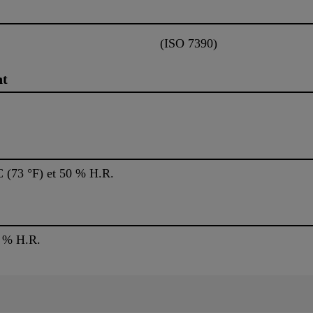
(ISO 7390)
nt
 (73 °F) et 50 % H.R.
0 % H.R.