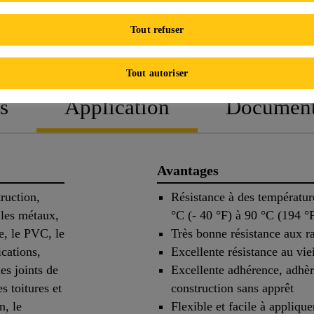
Tout refuser
FICHE TECHNIQUE DE 
Tout autoriser
s
Application
Documen
Avantages
ruction,
Résistance à des températ
 les métaux,
°C (- 40 °F) à 90 °C (194 °
e, le PVC, le
Très bonne résistance aux 
ications,
Excellente résistance au vie
es joints de
Excellente adhérence, adhèr
s toitures et
construction sans apprêt
n, le
Flexible et facile à applique