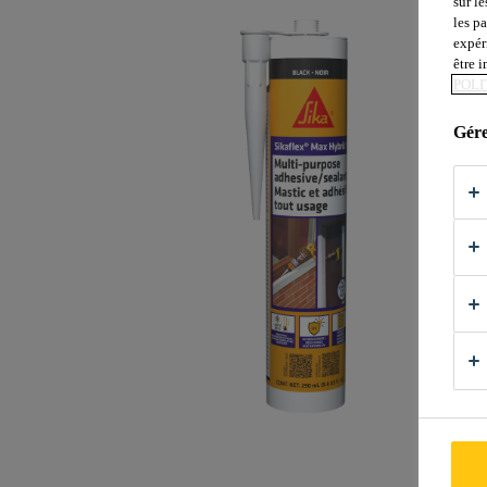
sur le
les p
expér
être 
POLI
Gére