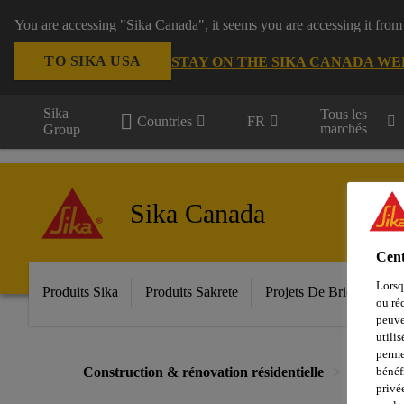
You are accessing "Sika Canada", it seems you are accessing it from
TO SIKA USA
STAY ON THE SIKA CANADA WE
Sika
Tous les
Countries
FR
marchés
Group
Sika Canada
Cent
Lorsq
Produits Sika
Produits Sakrete
Projets De Bricolage
ou ré
peuve
utili
perme
Construction & rénovation résidentielle
Produits
bénéf
privé