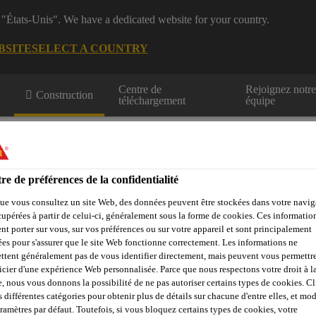
 "États-Unis". We have a dedicated website for your country.
BSITE
SELECT A COUNTRY
Centre de
Rejoignez notr
Construction
téléchargement
équipe
unnels et mines
re de préférences de la confidentialité
ue vous consultez un site Web, des données peuvent être stockées dans votre navig
cupérées à partir de celui-ci, généralement sous la forme de cookies. Ces informatio
z-nous
nt porter sur vous, sur vos préférences ou sur votre appareil et sont principalement
sées pour s'assurer que le site Web fonctionne correctement. Les informations ne
ttent généralement pas de vous identifier directement, mais peuvent vous permettr
icier d'une expérience Web personnalisée. Parce que nous respectons votre droit à la
e, nous vous donnons la possibilité de ne pas autoriser certains types de cookies. C
Adjuvants et fibres pour béton projeté
Sika® Air-360
s différentes catégories pour obtenir plus de détails sur chacune d'entre elles, et mod
aramètres par défaut. Toutefois, si vous bloquez certains types de cookies, votre