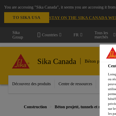
You are accessing "Sika Canada", it seems you are accessing it from
TO SIKA USA
STAY ON THE SIKA CANADA WE
Sika
Tous les
Countries
FR
marchés
Group
Sika Canada
Béton projeté, t
Cent
Lorsq
ou ré
Découvrez des produits
Centre de ressources
Contacte
peuve
utili
perme
bénéf
privé
Construction
Béton projeté, tunnels et mines
sur le
les p