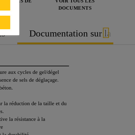
 DONNÉES DE
VOIR TOUS LES
URITÉ
DOCUMENTS
ts
Documentation sur la durabi
ure aux cycles de gel/dégel
ésence de sels de déglaçage.
béton.
 la réduction de la taille et du
s.
ive la résistance à la
re
la durabilité