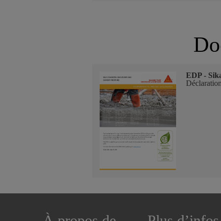
Doc
EDP - Sik
Déclaratio
À propos de
Plus d’infos