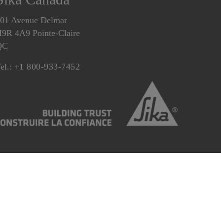
01 Avenue Delmar
9R 4A9 Pointe-Claire
QC
el.:
+1 800-933-7452