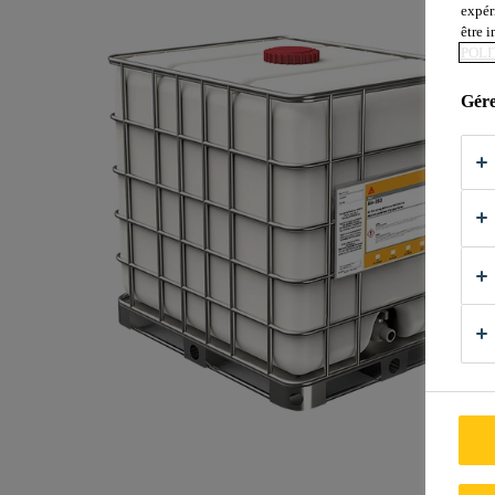
expér
être 
POLI
Gére