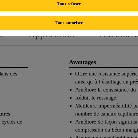
FICHE TECHNIQUE DE
FICHE DE
Tout refuser
PRODUIT
SÉC
Tout autoriser
s
Application
Documen
Avantages
dans des
Offre une résistance supérie
ainsi qu’à l’écaillage en pr
Améliore la consistance du 
Réduit le ressuage.
Meilleure imperméabilité par
utres
nombre de canaux capillaire
s cycles de
Améliore de façon significat
compression du béton maig
Augmente considérablement 