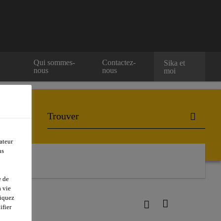
e
Qui sommes-
Contactez-
Sika et
nous
nous
moi
ateur
ns
e de
 vie
liquez
ifier