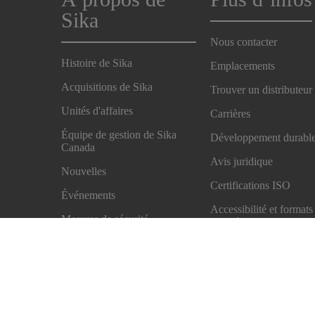
Sika
Nous contacter
Histoire de Sika
Emplacements
Acquisitions de Sika
Trouver un distributeur
Unités d'affaires
Carrières
Équipe de gestion de Sika
Développement durabl
Canada
Avis juridique
Nouvelles
Certifications ISO
Événements
Accessibilité et formats
Mesures de sécurité
adaptés
Modalités de vente
Politique de confidentia
Centre de préférences 
matière de témoins
Exercez vos droits