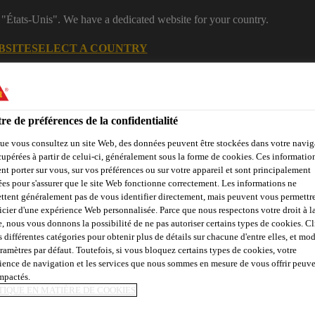
 "États-Unis". We have a dedicated website for your country.
BSITE
SELECT A COUNTRY
Centre de
Rejoignez notr
Construction
téléchargement
équipe
re de préférences de la confidentialité
ue vous consultez un site Web, des données peuvent être stockées dans votre navig
cupérées à partir de celui-ci, généralement sous la forme de cookies. Ces informatio
unnels et mines
nt porter sur vous, sur vos préférences ou sur votre appareil et sont principalement
sées pour s'assurer que le site Web fonctionne correctement. Les informations ne
ttent généralement pas de vous identifier directement, mais peuvent vous permettr
icier d'une expérience Web personnalisée. Parce que nous respectons votre droit à la
e, nous vous donnons la possibilité de ne pas autoriser certains types de cookies. C
z-nous
s différentes catégories pour obtenir plus de détails sur chacune d'entre elles, et mod
aramètres par défaut. Toutefois, si vous bloquez certains types de cookies, votre
ience de navigation et les services que nous sommes en mesure de vous offrir peuv
impactés.
TIQUE EN MATIÈRE DE COOKIES
ON DU COMPORT