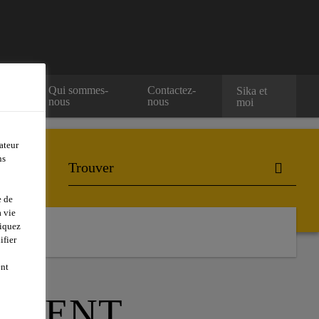
e
Qui sommes-
Contactez-
Sika et
nous
nous
moi
ateur
ns
e de
 vie
liquez
ifier
ent
EMENT