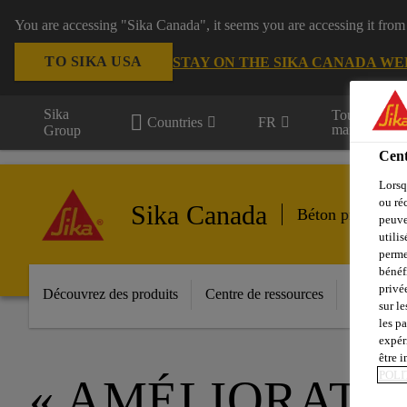
You are accessing "Sika Canada", it seems you are accessing it from
TO SIKA USA
STAY ON THE SIKA CANADA WE
Sika
Tous les
Countries
FR
marchés
Group
Cent
Lorsq
ou ré
Sika Canada
Béton projeté, t
peuve
utili
perme
bénéf
privé
Découvrez des produits
Centre de ressources
Contacte
sur le
les p
expér
être 
POLI
« AMÉLIORATI