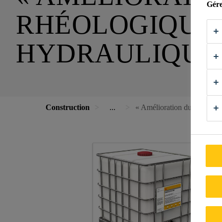
Gére
RHÉOLOGIQUE 
HYDRAULIQUE
Construction
...
« Amélioration du comporte