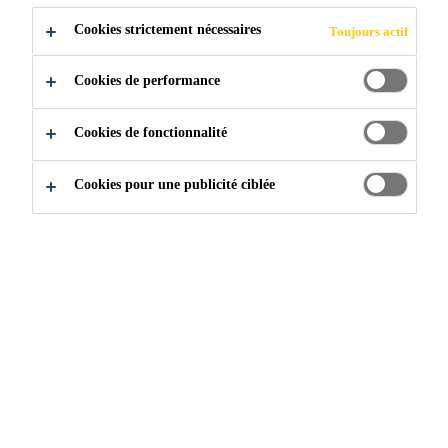
Cookies strictement nécessaires
Toujours actif
ROI DU NORD
Cookies de performance
EXPLOITATION MINIÈRE D’OR À
HAUTE TENEUR - NORD DE LA
Cookies de fonctionnalité
COLOMBIE-BRITANNIQUE, CANADA
Cookies pour une publicité ciblée
Construction
...
BRUCEJACK KING OF THE NOR
2019
COLOMBIE-BRITANNIQUE, CANADA