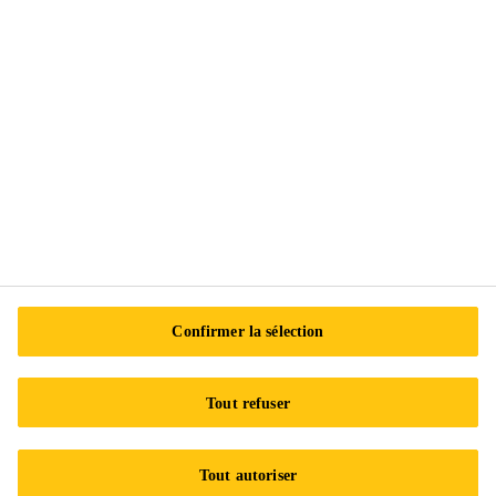
Histoire de Sika
Acquisitions de Sika
Unités d'affaires
Équipe de gestion de Sika Canada
Nouvelles
Événements
Mesures de sécurité
Modalités de vente
Confirmer la sélection
Plus d’infos
Tout refuser
Nous contacter
Emplacements
Tout autoriser