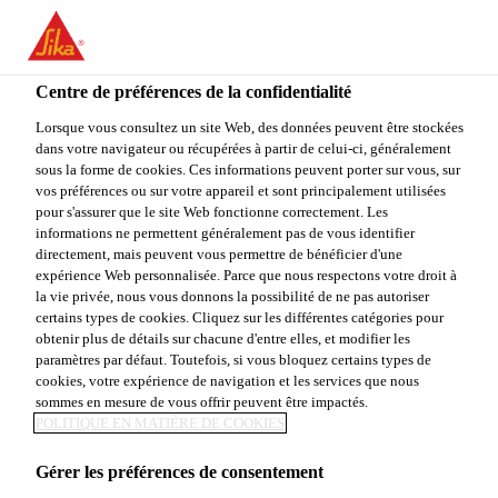
You are accessing "Sika Canada", it seems you are accessing it
from "États-Unis". We have a dedicated website for your country.
Centre de préférences de la confidentialité
TO
STAY ON THE SIKA
SELECT A
SIKA
Lorsque vous consultez un site Web, des données peuvent être stockées
CANADA WEBSITE
COUNTRY
dans votre navigateur ou récupérées à partir de celui-ci, généralement
USA
sous la forme de cookies. Ces informations peuvent porter sur vous, sur
vos préférences ou sur votre appareil et sont principalement utilisées
pour s'assurer que le site Web fonctionne correctement. Les
Sika Canada
informations ne permettent généralement pas de vous identifier
directement, mais peuvent vous permettre de bénéficier d'une
expérience Web personnalisée. Parce que nous respectons votre droit à
la vie privée, nous vous donnons la possibilité de ne pas autoriser
certains types de cookies. Cliquez sur les différentes catégories pour
obtenir plus de détails sur chacune d'entre elles, et modifier les
paramètres par défaut. Toutefois, si vous bloquez certains types de
SIKA EN
cookies, votre expérience de navigation et les services que nous
sommes en mesure de vous offrir peuvent être impactés.
ACTION
POLITIQUE EN MATIÈRE DE COOKIES
Gérer les préférences de consentement
BRUCEJACK, LE