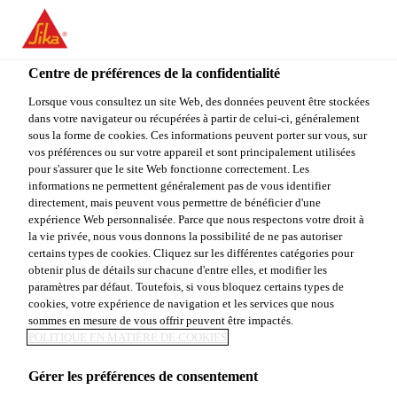
You are accessing "Sika Canada", it seems you are accessing it
from "États-Unis". We have a dedicated website for your country.
Centre de préférences de la confidentialité
TO
STAY ON THE SIKA
SELECT A
SIKA
Lorsque vous consultez un site Web, des données peuvent être stockées
CANADA WEBSITE
COUNTRY
dans votre navigateur ou récupérées à partir de celui-ci, généralement
USA
sous la forme de cookies. Ces informations peuvent porter sur vous, sur
vos préférences ou sur votre appareil et sont principalement utilisées
pour s'assurer que le site Web fonctionne correctement. Les
Sika Canada
informations ne permettent généralement pas de vous identifier
directement, mais peuvent vous permettre de bénéficier d'une
expérience Web personnalisée. Parce que nous respectons votre droit à
la vie privée, nous vous donnons la possibilité de ne pas autoriser
certains types de cookies. Cliquez sur les différentes catégories pour
obtenir plus de détails sur chacune d'entre elles, et modifier les
paramètres par défaut. Toutefois, si vous bloquez certains types de
AUTRES
cookies, votre expérience de navigation et les services que nous
sommes en mesure de vous offrir peuvent être impactés.
PRODUITS
POLITIQUE EN MATIÈRE DE COOKIES
Gérer les préférences de consentement