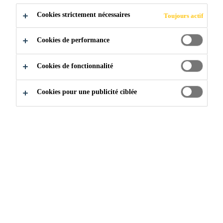
Cookies strictement nécessaires
Toujours actif
Cookies de performance
Construction
...
Autres produits
Cookies de fonctionnalité
Cookies pour une publicité ciblée
À propos de Sika
Histoire de Sika
Acquisitions de Sika
Unités d'affaires
Équipe de gestion de Sika Canada