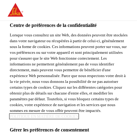
You are accessing "Sika Canada", it seems you are accessing it
from "États-Unis". We have a dedicated website for your country.
Centre de préférences de la confidentialité
TO
STAY ON THE SIKA
SELECT A
SIKA
Lorsque vous consultez un site Web, des données peuvent être stockées
CANADA WEBSITE
COUNTRY
dans votre navigateur ou récupérées à partir de celui-ci, généralement
USA
sous la forme de cookies. Ces informations peuvent porter sur vous, sur
vos préférences ou sur votre appareil et sont principalement utilisées
pour s'assurer que le site Web fonctionne correctement. Les
Sika Canada
informations ne permettent généralement pas de vous identifier
directement, mais peuvent vous permettre de bénéficier d'une
expérience Web personnalisée. Parce que nous respectons votre droit à
la vie privée, nous vous donnons la possibilité de ne pas autoriser
certains types de cookies. Cliquez sur les différentes catégories pour
obtenir plus de détails sur chacune d'entre elles, et modifier les
paramètres par défaut. Toutefois, si vous bloquez certains types de
PRODUITS
cookies, votre expérience de navigation et les services que nous
sommes en mesure de vous offrir peuvent être impactés.
D’INJECTION
POLITIQUE EN MATIÈRE DE COOKIES
Gérer les préférences de consentement