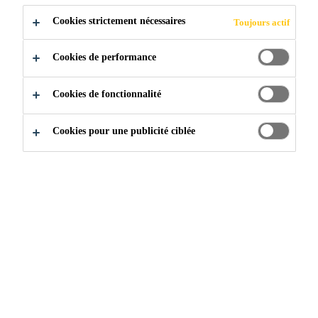
Cookies strictement nécessaires
Toujours actif
Cookies de performance
Construction
...
Produits d’injection
Cookies de fonctionnalité
Cookies pour une publicité ciblée
Solutions d'injection Sika
L’injection est une procédure de pompage de matériaux
à base de ciment, de polyuréthane, d’époxy ou
d’acrylique dans les structures endommagées ou les
sols non-consolidés afin d’empêcher les infiltrations
d’eau et de réparer les structures compromises, les
rendant étanches à nouveau.
Nous offrons une vaste gamme de matériaux