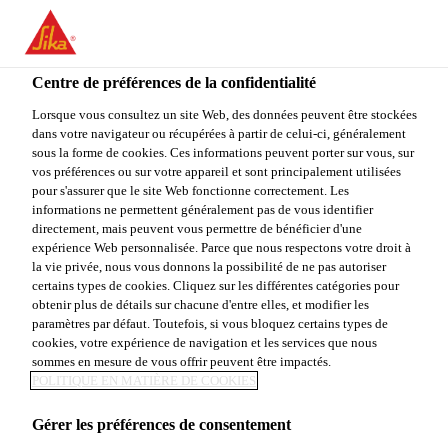
You are accessing "Sika Canada", it seems you are accessing it
from "États-Unis". We have a dedicated website for your country.
Centre de préférences de la confidentialité
TO
STAY ON THE SIKA
SELECT A
SIKA
Lorsque vous consultez un site Web, des données peuvent être stockées
CANADA WEBSITE
COUNTRY
dans votre navigateur ou récupérées à partir de celui-ci, généralement
USA
sous la forme de cookies. Ces informations peuvent porter sur vous, sur
vos préférences ou sur votre appareil et sont principalement utilisées
pour s'assurer que le site Web fonctionne correctement. Les
Sika Canada
informations ne permettent généralement pas de vous identifier
directement, mais peuvent vous permettre de bénéficier d'une
expérience Web personnalisée. Parce que nous respectons votre droit à
la vie privée, nous vous donnons la possibilité de ne pas autoriser
certains types de cookies. Cliquez sur les différentes catégories pour
POLYURÉTHANE
obtenir plus de détails sur chacune d'entre elles, et modifier les
paramètres par défaut. Toutefois, si vous bloquez certains types de
cookies, votre expérience de navigation et les services que nous
(PU)
sommes en mesure de vous offrir peuvent être impactés.
POLITIQUE EN MATIÈRE DE COOKIES
Gérer les préférences de consentement