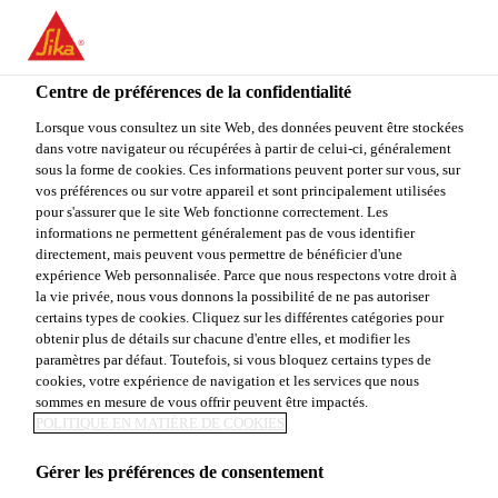
You are accessing "Sika Canada", it seems you are accessing it
from "États-Unis". We have a dedicated website for your country.
Centre de préférences de la confidentialité
TO
STAY ON THE SIKA
SELECT A
SIKA
Lorsque vous consultez un site Web, des données peuvent être stockées
CANADA WEBSITE
COUNTRY
dans votre navigateur ou récupérées à partir de celui-ci, généralement
USA
sous la forme de cookies. Ces informations peuvent porter sur vous, sur
vos préférences ou sur votre appareil et sont principalement utilisées
pour s'assurer que le site Web fonctionne correctement. Les
Sika Canada
informations ne permettent généralement pas de vous identifier
directement, mais peuvent vous permettre de bénéficier d'une
expérience Web personnalisée. Parce que nous respectons votre droit à
la vie privée, nous vous donnons la possibilité de ne pas autoriser
certains types de cookies. Cliquez sur les différentes catégories pour
APPLICATIONS
obtenir plus de détails sur chacune d'entre elles, et modifier les
paramètres par défaut. Toutefois, si vous bloquez certains types de
cookies, votre expérience de navigation et les services que nous
MINIÈRES
sommes en mesure de vous offrir peuvent être impactés.
POLITIQUE EN MATIÈRE DE COOKIES
Gérer les préférences de consentement