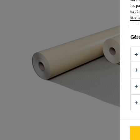
les p
expér
être 
POLI
Gére