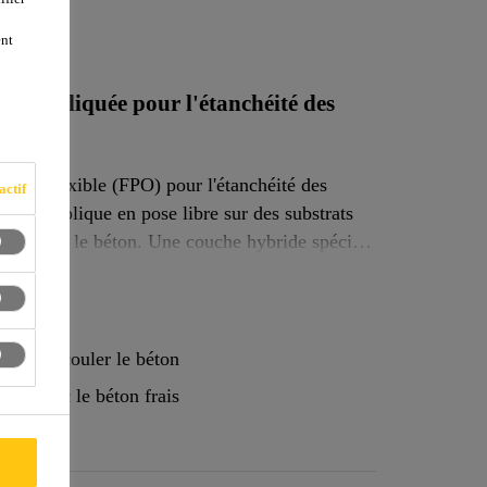
8
ent
-appliquée pour l'étanchéité des
ine flexible (FPO) pour l'étanchéité des
actif
Elle s'applique en pose libre sur des substrats
 de couler le béton. Une couche hybride spéciale
 béton frais. Les joints de chevauchement sont
sseur du système totalise 1,35 mm, dont 0,80 mm
re et de couler le béton
ive avec le béton frais
ées