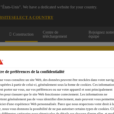
 "États-Unis". We have a dedicated website for your country.
BSITE
SELECT A COUNTRY
Centre de
Rejoignez notr
Construction
téléchargement
équipe
unnels et mines
re de préférences de la confidentialité
ue vous consultez un site Web, des données peuvent être stockées dans votre navig
z-nous
cupérées à partir de celui-ci, généralement sous la forme de cookies. Ces informatio
nt porter sur vous, sur vos préférences ou sur votre appareil et sont principalement
sées pour s'assurer que le site Web fonctionne correctement. Les informations ne
ttent généralement pas de vous identifier directement, mais peuvent vous permettr
icier d'une expérience Web personnalisée. Parce que nous respectons votre droit à la
Produits d'étanchéité
Système SikaProof®
SikaProof® A+ 
e, nous vous donnons la possibilité de ne pas autoriser certains types de cookies. C
s différentes catégories pour obtenir plus de détails sur chacune d'entre elles, et mod