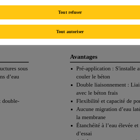
FICHE TECHNIQUE DE 
Tout refuser
s
Application
Documen
Tout autoriser
Avantages
ructures sous
Pré-application : S'installe 
ons d’eau
couler le béton
Double liaisonnement : Lia
avec le béton frais
t double-
Flexibilité et capacité de p
Aucune migration d’eau latér
la membrane
Étanchéité à l’eau élevée et
d’essai