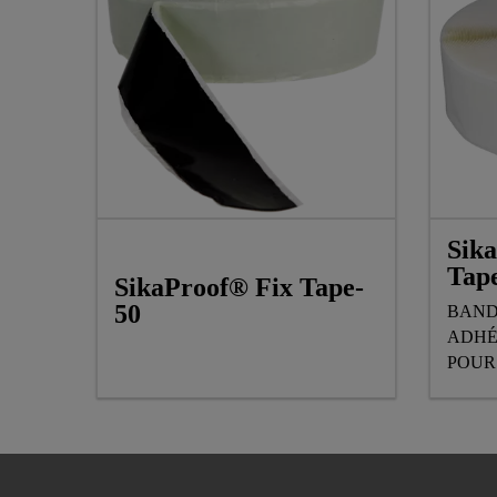
Sik
Tap
SikaProof® Fix Tape-
50
BAND
ADHÉ
POUR
MEMB