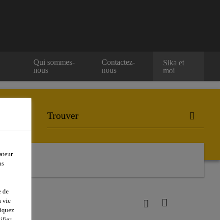
e
Qui sommes-
Contactez-
Sika et
nous
nous
moi
ateur
ns
e de
 vie
08
liquez
ifier