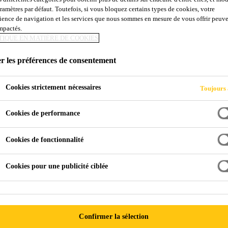
aramètres par défaut. Toutefois, si vous bloquez certains types de cookies, votre
SikaProof® A+ 0
ience de navigation et les services que nous sommes en mesure de vous offrir peuv
impactés.
TIQUE EN MATIÈRE DE COOKIES
MEMBRANE fpo totalement adhérente et pré
r les préférences de consentement
structures sous le niveau du sol
SikaProof® A+ 08 est une membrane à base de polyoléf
Cookies strictement nécessaires
Toujours 
fondations ou autres structures en béton souterraines. 
ou des coffrages préparés avant de fixer l'armature et
Cookies de performance
sur la membrane forme une liaison permanente avec le
Voir plus
scellés à l'aide de bandes appliquées à froid. L'épai
Cookies de fonctionnalité
correspondent à l'épaisseur de la membrane.
Cookies pour une publicité ciblée
Pré-application : S'installe avant de placer l'armatu
Double liaisonnement : Liaison mécanique et adhés
Flexibilité et capacité de pontage des fissures élev
Confirmer la sélection