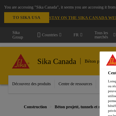
You are accessing "Sika Canada", it seems you are accessing it from
TO SIKA USA
STAY ON THE SIKA CANADA WE
Sika
Tous les
Countries
FR
marchés
Group
Sika Canada
Béton projeté, t
Cent
Lorsq
Découvrez des produits
Centre de ressources
Contacte
ou ré
peuve
utili
perme
bénéf
Construction
Béton projeté, tunnels et mines
privé
sur le