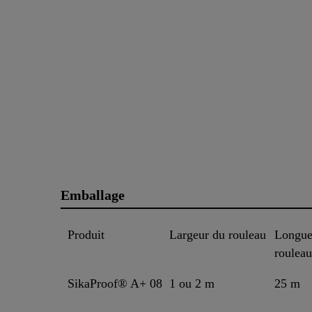
Emballage
Produit
Largeur du rouleau
Longue
rouleau
SikaProof® A+ 08
1 ou 2 m
25 m