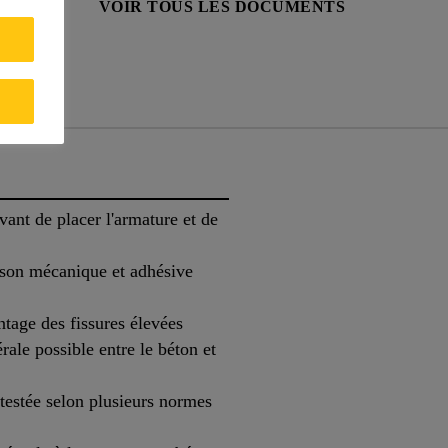
PRODUIT
VOIR TOUS LES DOCUMENTS
ts
avant de placer l'armature et de
ison mécanique et adhésive
ontage des fissures élevées
ale possible entre le béton et
 testée selon plusieurs normes