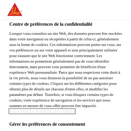
You are accessing "Sika Canada", it seems you are accessing it
from "États-Unis". We have a dedicated website for your country.
Centre de préférences de la confidentialité
TO
Construction
...
Sikaplan® WP 1100-31 HL2
STAY ON THE SIKA
SELECT A
SIKA
Lorsque vous consultez un site Web, des données peuvent être stockées
CANADA WEBSITE
COUNTRY
dans votre navigateur ou récupérées à partir de celui-ci, généralement
USA
sous la forme de cookies. Ces informations peuvent porter sur vous, sur
vos préférences ou sur votre appareil et sont principalement utilisées
pour s'assurer que le site Web fonctionne correctement. Les
Sika Canada
informations ne permettent généralement pas de vous identifier
Sikaplan® WP
directement, mais peuvent vous permettre de bénéficier d'une
expérience Web personnalisée. Parce que nous respectons votre droit à
la vie privée, nous vous donnons la possibilité de ne pas autoriser
1100-31 HL2
certains types de cookies. Cliquez sur les différentes catégories pour
obtenir plus de détails sur chacune d'entre elles, et modifier les
paramètres par défaut. Toutefois, si vous bloquez certains types de
MEMBRANE D'ÉTANCHÉITÉ EN PVC
cookies, votre expérience de navigation et les services que nous
sommes en mesure de vous offrir peuvent être impactés.
DE 3,1 MM D'ÉPAISSEEUR POUR
POLITIQUE EN MATIÈRE DE COOKIES
CUVELAGES ET TUNNELS
Gérer les préférences de consentement
Sikaplan® WP 1100-31 HL2 est une membrane