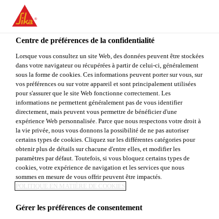
You are accessing "Sika Canada", it seems you are accessing it
from "États-Unis". We have a dedicated website for your country.
Centre de préférences de la confidentialité
TO
Construction
...
SikaFuko® Smart
STAY ON THE SIKA
SELECT A
SIKA
Lorsque vous consultez un site Web, des données peuvent être stockées
CANADA WEBSITE
COUNTRY
dans votre navigateur ou récupérées à partir de celui-ci, généralement
USA
sous la forme de cookies. Ces informations peuvent porter sur vous, sur
vos préférences ou sur votre appareil et sont principalement utilisées
pour s'assurer que le site Web fonctionne correctement. Les
Sika Canada
informations ne permettent généralement pas de vous identifier
SikaFuko® Smart
directement, mais peuvent vous permettre de bénéficier d'une
expérience Web personnalisée. Parce que nous respectons votre droit à
la vie privée, nous vous donnons la possibilité de ne pas autoriser
Tuyau d'injection à usage multiple pour
certains types de cookies. Cliquez sur les différentes catégories pour
obtenir plus de détails sur chacune d'entre elles, et modifier les
l'étanchéité des joints de construction
paramètres par défaut. Toutefois, si vous bloquez certains types de
cookies, votre expérience de navigation et les services que nous
SikaFuko® Smart est un tuyau d'injection à usage
sommes en mesure de vous offrir peuvent être impactés.
POLITIQUE EN MATIÈRE DE COOKIES
multiple conçu pour réaliser l'étanchéité de différents
joints de construction et de raccordement dans les
Gérer les préférences de consentement
structures en béton étanche. Pour étanchéifier un