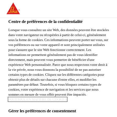
You are accessing "Sika Canada", it seems you are accessing it
from "États-Unis". We have a dedicated website for your country.
Centre de préférences de la confidentialité
TO
Construction
...
Sika® Stabilizer-315 MBF
STAY ON THE SIKA
SELECT A
SIKA
Lorsque vous consultez un site Web, des données peuvent être stockées
CANADA WEBSITE
COUNTRY
dans votre navigateur ou récupérées à partir de celui-ci, généralement
USA
sous la forme de cookies. Ces informations peuvent porter sur vous, sur
vos préférences ou sur votre appareil et sont principalement utilisées
pour s'assurer que le site Web fonctionne correctement. Les
Sika Canada
informations ne permettent généralement pas de vous identifier
Sika® Stabilizer-
directement, mais peuvent vous permettre de bénéficier d'une
expérience Web personnalisée. Parce que nous respectons votre droit à
la vie privée, nous vous donnons la possibilité de ne pas autoriser
315 MBF
certains types de cookies. Cliquez sur les différentes catégories pour
obtenir plus de détails sur chacune d'entre elles, et modifier les
paramètres par défaut. Toutefois, si vous bloquez certains types de
ADJUVANT RÉDUCTEUR D'EAU DE
cookies, votre expérience de navigation et les services que nous
sommes en mesure de vous offrir peuvent être impactés.
GRANDE PORTÉE POUR LE REMBLAI
POLITIQUE EN MATIÈRE DE COOKIES
MINIER
Gérer les préférences de consentement
Sika® Stabilizer-315 MBF est un adjuvant