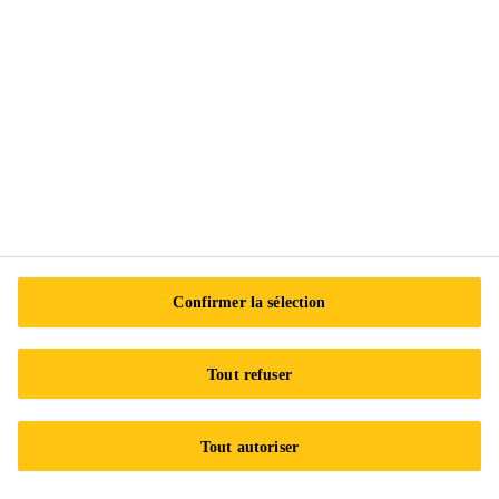
Suivez-nous
Sika Canada
601 Avenue Delmar
H9R 4A9 Pointe-Claire
QC
Tel.:
+1 800-933-7452
Confirmer la sélection
Tout refuser
Tout autoriser