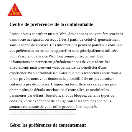
You are accessing "Sika Canada", it seems you are accessing it
from "États-Unis". We have a dedicated website for your country.
Centre de préférences de la confidentialité
TO
Construction
...
Sika® Stabilizer-511 MBF
STAY ON THE SIKA
SELECT A
SIKA
Lorsque vous consultez un site Web, des données peuvent être stockées
CANADA WEBSITE
COUNTRY
dans votre navigateur ou récupérées à partir de celui-ci, généralement
USA
sous la forme de cookies. Ces informations peuvent porter sur vous, sur
vos préférences ou sur votre appareil et sont principalement utilisées
pour s'assurer que le site Web fonctionne correctement. Les
Sika Canada
informations ne permettent généralement pas de vous identifier
Sika® Stabilizer-
directement, mais peuvent vous permettre de bénéficier d'une
expérience Web personnalisée. Parce que nous respectons votre droit à
la vie privée, nous vous donnons la possibilité de ne pas autoriser
511 MBF
certains types de cookies. Cliquez sur les différentes catégories pour
obtenir plus de détails sur chacune d'entre elles, et modifier les
paramètres par défaut. Toutefois, si vous bloquez certains types de
ADJUVANT RETARDATEUR DE PRISE
cookies, votre expérience de navigation et les services que nous
sommes en mesure de vous offrir peuvent être impactés.
ET RÉDUCTEUR D'EAU POUR
POLITIQUE EN MATIÈRE DE COOKIES
REMBLAI MINIER
Gérer les préférences de consentement
Sika® Stabilizer-511 MBF est un retardateur de