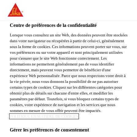
You are accessing "Sika Canada", it seems you are accessing it
from "États-Unis". We have a dedicated website for your country.
Centre de préférences de la confidentialité
TO
Construction
...
King® MS-D1 MTQ
STAY ON THE SIKA
SELECT A
SIKA
Lorsque vous consultez un site Web, des données peuvent être stockées
CANADA WEBSITE
COUNTRY
dans votre navigateur ou récupérées à partir de celui-ci, généralement
USA
sous la forme de cookies. Ces informations peuvent porter sur vous, sur
vos préférences ou sur votre appareil et sont principalement utilisées
pour s'assurer que le site Web fonctionne correctement. Les
Sika Canada
informations ne permettent généralement pas de vous identifier
King® MS-D1
directement, mais peuvent vous permettre de bénéficier d'une
expérience Web personnalisée. Parce que nous respectons votre droit à
la vie privée, nous vous donnons la possibilité de ne pas autoriser
MTQ
certains types de cookies. Cliquez sur les différentes catégories pour
obtenir plus de détails sur chacune d'entre elles, et modifier les
paramètres par défaut. Toutefois, si vous bloquez certains types de
Mélange à béton projeté pour applications
cookies, votre expérience de navigation et les services que nous
sommes en mesure de vous offrir peuvent être impactés.
par voie sèche
POLITIQUE EN MATIÈRE DE COOKIES
King® MS-D1 MTQ est un mélange à béton projeté,
Gérer les préférences de consentement
préparé et ensaché en usine, spécialement