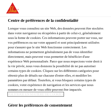
You are accessing "Sika Canada", it seems you are accessing it
from "États-Unis". We have a dedicated website for your country.
Centre de préférences de la confidentialité
TO
Construction
...
King® 1-1-6 Plus
STAY ON THE SIKA
SELECT A
SIKA
Lorsque vous consultez un site Web, des données peuvent être stockées
CANADA WEBSITE
COUNTRY
dans votre navigateur ou récupérées à partir de celui-ci, généralement
USA
sous la forme de cookies. Ces informations peuvent porter sur vous, sur
vos préférences ou sur votre appareil et sont principalement utilisées
pour s'assurer que le site Web fonctionne correctement. Les
Sika Canada
informations ne permettent généralement pas de vous identifier
King® 1-1-6 Plus
directement, mais peuvent vous permettre de bénéficier d'une
expérience Web personnalisée. Parce que nous respectons votre droit à
la vie privée, nous vous donnons la possibilité de ne pas autoriser
Mortier de maçonnerie pour les
certains types de cookies. Cliquez sur les différentes catégories pour
obtenir plus de détails sur chacune d'entre elles, et modifier les
applications de pose
paramètres par défaut. Toutefois, si vous bloquez certains types de
cookies, votre expérience de navigation et les services que nous
Le King® 1-1-6 Plus est un mortier prémélangé et
sommes en mesure de vous offrir peuvent être impactés.
POLITIQUE EN MATIÈRE DE COOKIES
ensaché en usine, spécialement conçu pour la pose
de briques, pierres naturelles, blocs de béton et
Gérer les préférences de consentement
autres produits de maçonnerie. Le King® 1-1-6