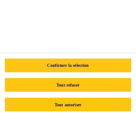
Sika Canada
601 Avenue Delmar
H9R 4A9 Pointe-Claire
QC
Tel.:
+1 800-933-7452
Confirmer la sélection
Tout refuser
Tout autoriser