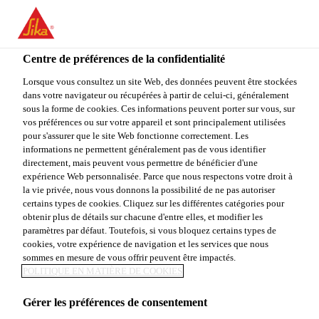
You are accessing "Sika Canada", it seems you are accessing it
from "États-Unis". We have a dedicated website for your country.
Centre de préférences de la confidentialité
TO
Construction
...
King® RPL-6
STAY ON THE SIKA
SELECT A
SIKA
Lorsque vous consultez un site Web, des données peuvent être stockées
CANADA WEBSITE
COUNTRY
dans votre navigateur ou récupérées à partir de celui-ci, généralement
USA
sous la forme de cookies. Ces informations peuvent porter sur vous, sur
vos préférences ou sur votre appareil et sont principalement utilisées
pour s'assurer que le site Web fonctionne correctement. Les
Sika Canada
informations ne permettent généralement pas de vous identifier
King® RPL-6
directement, mais peuvent vous permettre de bénéficier d'une
expérience Web personnalisée. Parce que nous respectons votre droit à
la vie privée, nous vous donnons la possibilité de ne pas autoriser
Coulis de maçonnerie à base de ciment
certains types de cookies. Cliquez sur les différentes catégories pour
obtenir plus de détails sur chacune d'entre elles, et modifier les
Portland et de chaux
paramètres par défaut. Toutefois, si vous bloquez certains types de
cookies, votre expérience de navigation et les services que nous
Le King® RPL-6 est un coulis à faible résistance à
sommes en mesure de vous offrir peuvent être impactés.
POLITIQUE EN MATIÈRE DE COOKIES
la compression pré-mélangé et ensaché en
usine, spécialement conçu pour combler les vides
Gérer les préférences de consentement
présent dans les parois de maçonnerie. Sa faible