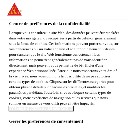
You are accessing "Sika Canada", it seems you are accessing it
from "États-Unis". We have a dedicated website for your country.
Centre de préférences de la confidentialité
TO
Construction
...
Sikafloor® Duochem-5235 HHT
STAY ON THE SIKA
SELECT A
SIKA
Lorsque vous consultez un site Web, des données peuvent être stockées
CANADA WEBSITE
COUNTRY
dans votre navigateur ou récupérées à partir de celui-ci, généralement
USA
sous la forme de cookies. Ces informations peuvent porter sur vous, sur
vos préférences ou sur votre appareil et sont principalement utilisées
pour s'assurer que le site Web fonctionne correctement. Les
Sika Canada
informations ne permettent généralement pas de vous identifier
Sikafloor®
directement, mais peuvent vous permettre de bénéficier d'une
expérience Web personnalisée. Parce que nous respectons votre droit à
la vie privée, nous vous donnons la possibilité de ne pas autoriser
Duochem-5235
certains types de cookies. Cliquez sur les différentes catégories pour
obtenir plus de détails sur chacune d'entre elles, et modifier les
HHT
paramètres par défaut. Toutefois, si vous bloquez certains types de
cookies, votre expérience de navigation et les services que nous
sommes en mesure de vous offrir peuvent être impactés.
POLITIQUE EN MATIÈRE DE COOKIES
ENDUIT ÉPOXYDE LISSE, RÉSISTANT
À LA CHALEUR ET L'HUMIDITÉ
Gérer les préférences de consentement