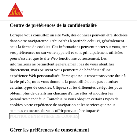
You are accessing "Sika Canada", it seems you are accessing it
from "États-Unis". We have a dedicated website for your country.
Centre de préférences de la confidentialité
TO
STAY ON THE SIKA
SELECT A
SIKA
Lorsque vous consultez un site Web, des données peuvent être stockées
CANADA WEBSITE
COUNTRY
dans votre navigateur ou récupérées à partir de celui-ci, généralement
USA
sous la forme de cookies. Ces informations peuvent porter sur vous, sur
vos préférences ou sur votre appareil et sont principalement utilisées
pour s'assurer que le site Web fonctionne correctement. Les
Sika Canada
informations ne permettent généralement pas de vous identifier
directement, mais peuvent vous permettre de bénéficier d'une
expérience Web personnalisée. Parce que nous respectons votre droit à
la vie privée, nous vous donnons la possibilité de ne pas autoriser
certains types de cookies. Cliquez sur les différentes catégories pour
obtenir plus de détails sur chacune d'entre elles, et modifier les
paramètres par défaut. Toutefois, si vous bloquez certains types de
SIKAFLOOR
cookies, votre expérience de navigation et les services que nous
sommes en mesure de vous offrir peuvent être impactés.
DECOFLAKE
POLITIQUE EN MATIÈRE DE COOKIES
Gérer les préférences de consentement