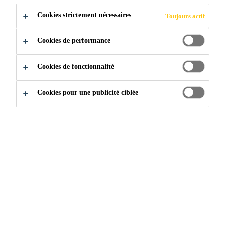
Cookies strictement nécessaires
Toujours actif
Cookies de performance
Construction
...
Sikafloor Decoflake
Cookies de fonctionnalité
Cookies pour une publicité ciblée
LIBERTÉ COMPLÈTE
DE CONCEPTION
Le Sikafloor® DecoFlake® System est un système de
revêtement de sol esthétique, facile d’entretien et sans
joint. Il est composé d’un liant de résine en époxyde à 100
% de solides qui est saupoudré de flocons de vinyle
multicolores et recouvert de couches de finition
transparentes à l’épreuve des rayons ultraviolets. Le