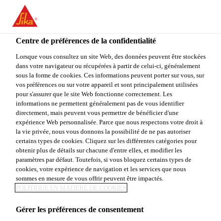
You are accessing "Sika Canada", it seems you are accessing it
from "États-Unis". We have a dedicated website for your country.
Centre de préférences de la confidentialité
TO
STAY ON THE SIKA
SELECT A
SIKA
Lorsque vous consultez un site Web, des données peuvent être stockées
CANADA WEBSITE
COUNTRY
dans votre navigateur ou récupérées à partir de celui-ci, généralement
USA
sous la forme de cookies. Ces informations peuvent porter sur vous, sur
vos préférences ou sur votre appareil et sont principalement utilisées
pour s'assurer que le site Web fonctionne correctement. Les
Sika Canada
informations ne permettent généralement pas de vous identifier
directement, mais peuvent vous permettre de bénéficier d'une
expérience Web personnalisée. Parce que nous respectons votre droit à
la vie privée, nous vous donnons la possibilité de ne pas autoriser
certains types de cookies. Cliquez sur les différentes catégories pour
obtenir plus de détails sur chacune d'entre elles, et modifier les
paramètres par défaut. Toutefois, si vous bloquez certains types de
SECTEUR
cookies, votre expérience de navigation et les services que nous
sommes en mesure de vous offrir peuvent être impactés.
INDUSTRIEL ET
POLITIQUE EN MATIÈRE DE COOKIES
Gérer les préférences de consentement
HANGARS