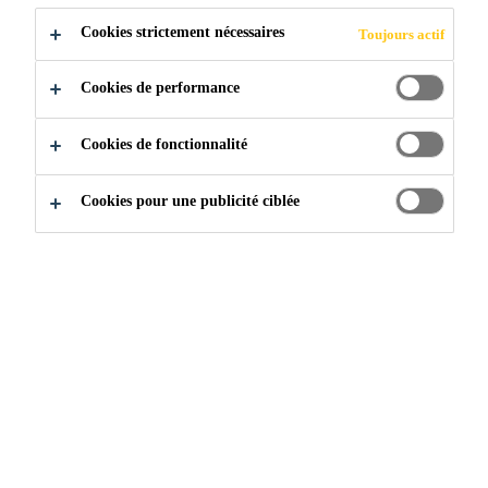
Cookies strictement nécessaires
Toujours actif
Cookies de performance
Cookies de fonctionnalité
Construction
...
Secteur Industriel & Hangars
Cookies pour une publicité ciblée
DES SYSTÈMES DE
REVÊTEMENTS SANS
JOINTS
PERFORMANTS ET