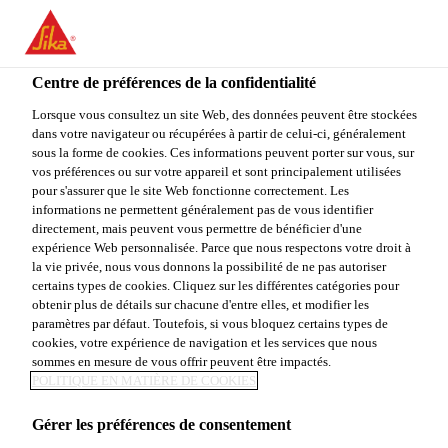
You are accessing "Sika Canada", it seems you are accessing it
from "États-Unis". We have a dedicated website for your country.
Centre de préférences de la confidentialité
TO
STAY ON THE SIKA
SELECT A
SIKA
Lorsque vous consultez un site Web, des données peuvent être stockées
CANADA WEBSITE
COUNTRY
dans votre navigateur ou récupérées à partir de celui-ci, généralement
USA
sous la forme de cookies. Ces informations peuvent porter sur vous, sur
vos préférences ou sur votre appareil et sont principalement utilisées
pour s'assurer que le site Web fonctionne correctement. Les
Sika Canada
informations ne permettent généralement pas de vous identifier
directement, mais peuvent vous permettre de bénéficier d'une
expérience Web personnalisée. Parce que nous respectons votre droit à
la vie privée, nous vous donnons la possibilité de ne pas autoriser
certains types de cookies. Cliquez sur les différentes catégories pour
obtenir plus de détails sur chacune d'entre elles, et modifier les
paramètres par défaut. Toutefois, si vous bloquez certains types de
OUTIL
cookies, votre expérience de navigation et les services que nous
sommes en mesure de vous offrir peuvent être impactés.
SIKAFLOOR®
POLITIQUE EN MATIÈRE DE COOKIES
Gérer les préférences de consentement
PRODESIGNER