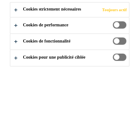
Cookies strictement nécessaires
Toujours actif
Cookies de performance
Cookies de fonctionnalité
Construction
...
Outil Sikafloor® Prodesigner
Cookies pour une publicité ciblée
Commencez à créer !
L’outil Sikafloor Prodesign vous donne la possibilité de
créer le style idéal pour vos besoins uniques en matière de
revêtements de sol. Sélectionnez et expérimentez parmi
une vaste gamme de couleurs et de mélanges pouvant
s’agencer à tous les décors. L’outil vous permet aussi de
passer rapidement d’un système Sikafloor haut de gamme