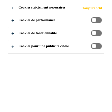
Cookies strictement nécessaires
Toujours actif
Cookies de performance
Construction
...
Apprêts pour sols
Cookies de fonctionnalité
Cookies pour une publicité ciblée
POURQUOI UTILISER
UN APPRÊT POUR SOL
?
Un apprêt liquide est appliqué pour
assurer une bonne liaison du
revêtement de sol, il est
généralement appliqué à la truelle