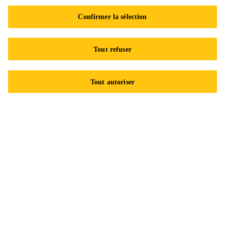
Événements
Confirmer la sélection
Mesures de sécurité
Tout refuser
Modalités de vente
Plus d’infos
Tout autoriser
Nous contacter
Emplacements
Trouver un distributeur
Carrières
Développement durable
Avis juridique
Certifications ISO