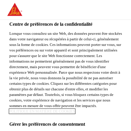
You are accessing "Sika Canada", it seems you are accessing it
from "États-Unis". We have a dedicated website for your country.
Centre de préférences de la confidentialité
TO
STAY ON THE SIKA
SELECT A
SIKA
Lorsque vous consultez un site Web, des données peuvent être stockées
CANADA WEBSITE
COUNTRY
dans votre navigateur ou récupérées à partir de celui-ci, généralement
USA
sous la forme de cookies. Ces informations peuvent porter sur vous, sur
vos préférences ou sur votre appareil et sont principalement utilisées
pour s'assurer que le site Web fonctionne correctement. Les
Sika Canada
informations ne permettent généralement pas de vous identifier
directement, mais peuvent vous permettre de bénéficier d'une
expérience Web personnalisée. Parce que nous respectons votre droit à
la vie privée, nous vous donnons la possibilité de ne pas autoriser
certains types de cookies. Cliquez sur les différentes catégories pour
obtenir plus de détails sur chacune d'entre elles, et modifier les
paramètres par défaut. Toutefois, si vous bloquez certains types de
APPRÊTS POUR
cookies, votre expérience de navigation et les services que nous
sommes en mesure de vous offrir peuvent être impactés.
SOLS
POLITIQUE EN MATIÈRE DE COOKIES
Gérer les préférences de consentement