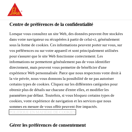
You are accessing "Sika Canada", it seems you are accessing it
from "États-Unis". We have a dedicated website for your country.
Centre de préférences de la confidentialité
TO
STAY ON THE SIKA
SELECT A
SIKA
Lorsque vous consultez un site Web, des données peuvent être stockées
CANADA WEBSITE
COUNTRY
dans votre navigateur ou récupérées à partir de celui-ci, généralement
USA
sous la forme de cookies. Ces informations peuvent porter sur vous, sur
vos préférences ou sur votre appareil et sont principalement utilisées
pour s'assurer que le site Web fonctionne correctement. Les
Sika Canada
informations ne permettent généralement pas de vous identifier
directement, mais peuvent vous permettre de bénéficier d'une
expérience Web personnalisée. Parce que nous respectons votre droit à
la vie privée, nous vous donnons la possibilité de ne pas autoriser
certains types de cookies. Cliquez sur les différentes catégories pour
obtenir plus de détails sur chacune d'entre elles, et modifier les
paramètres par défaut. Toutefois, si vous bloquez certains types de
FABRICATION
cookies, votre expérience de navigation et les services que nous
sommes en mesure de vous offrir peuvent être impactés.
DE PRODUITS
POLITIQUE EN MATIÈRE DE COOKIES
Gérer les préférences de consentement
PHARMACEUTI