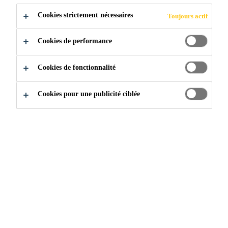
Cookies strictement nécessaires
Toujours actif
QUES
Cookies de performance
Cookies de fonctionnalité
Construction
...
Fabrication Pharmaceutique
Cookies pour une publicité ciblée
DES SYSTÈMES DE
REVÊTEMENTS DE
SOL ET DE MUR AXÉS
SUR LA QUALITÉ,