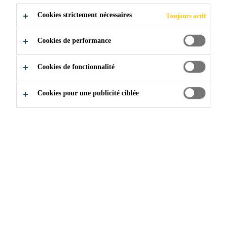
Cookies strictement nécessaires
Toujours actif
Cookies de performance
Cookies de fonctionnalité
Construction
...
Systèmes par type de projet
Cookies pour une publicité ciblée
SIKA PROPOSE DES
PLANCHERS POUR
TOUS LES TYPES
D'INSTALLATIONS
Sika a conçu des solutions de revêtement de sol pour des