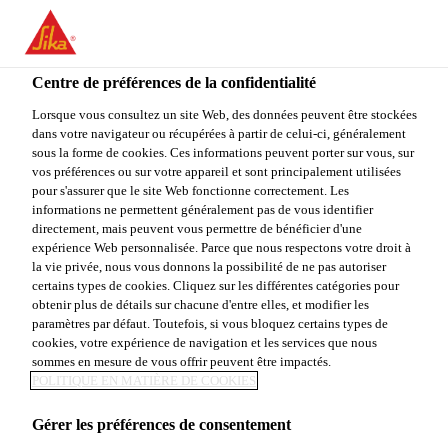
You are accessing "Sika Canada", it seems you are accessing it
from "États-Unis". We have a dedicated website for your country.
Centre de préférences de la confidentialité
TO
STAY ON THE SIKA
SELECT A
SIKA
Lorsque vous consultez un site Web, des données peuvent être stockées
CANADA WEBSITE
COUNTRY
dans votre navigateur ou récupérées à partir de celui-ci, généralement
USA
sous la forme de cookies. Ces informations peuvent porter sur vous, sur
vos préférences ou sur votre appareil et sont principalement utilisées
pour s'assurer que le site Web fonctionne correctement. Les
Sika Canada
informations ne permettent généralement pas de vous identifier
directement, mais peuvent vous permettre de bénéficier d'une
expérience Web personnalisée. Parce que nous respectons votre droit à
la vie privée, nous vous donnons la possibilité de ne pas autoriser
certains types de cookies. Cliquez sur les différentes catégories pour
obtenir plus de détails sur chacune d'entre elles, et modifier les
paramètres par défaut. Toutefois, si vous bloquez certains types de
SYSTÈMES PAR
cookies, votre expérience de navigation et les services que nous
sommes en mesure de vous offrir peuvent être impactés.
TYPE DE
POLITIQUE EN MATIÈRE DE COOKIES
Gérer les préférences de consentement
PROJET