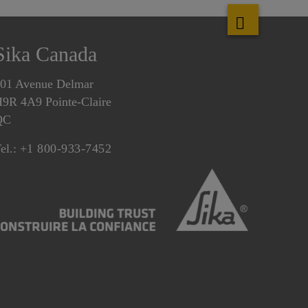
Sika Canada
01 Avenue Delmar
9R 4A9 Pointe-Claire
QC
el.:
+1 800-933-7452