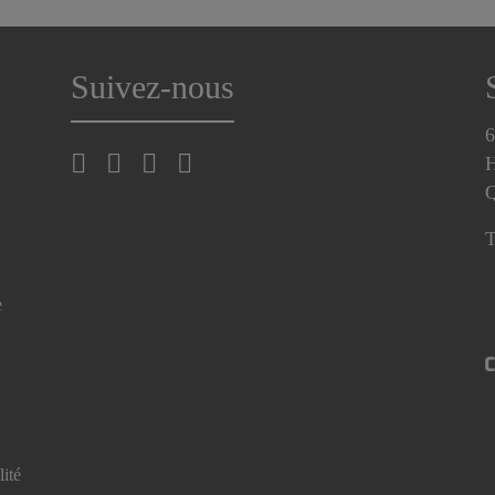
Suivez-nous
6
H
T
e
lité