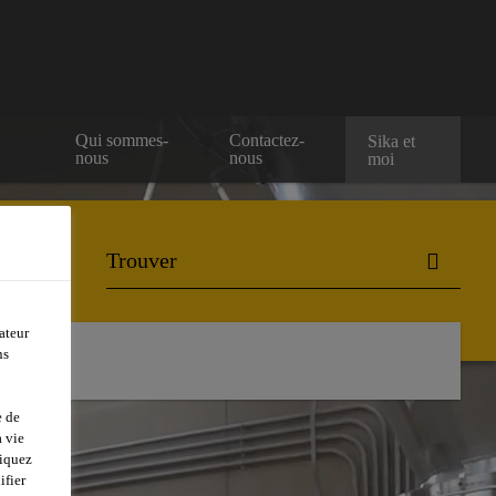
e
Qui sommes-
Contactez-
Sika et
nous
nous
moi
ateur
ns
e de
 vie
liquez
ifier