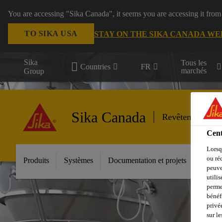
You are accessing "Sika Canada", it seems you are accessing it from
TO SIKA USA
STAY ON THE SIKA CANADA WE
Sika
Tous les
Countries
FR
marchés
Group
Sika Canada
Revêtements so
Cent
Lorsq
ou ré
Produits
Systèmes
Documentation et projets
Outil 
peuve
utili
perme
bénéf
privé
sur le