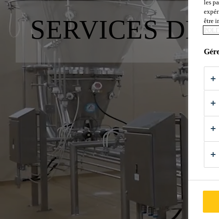
les p
expér
SERVICES DE
être 
POLI
Gére