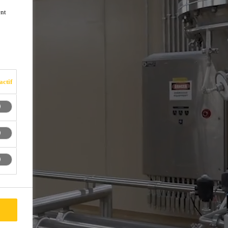
ent
actif