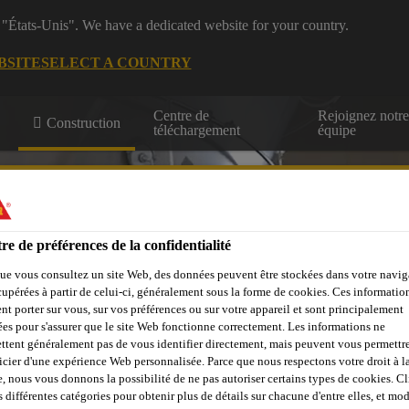
 "États-Unis". We have a dedicated website for your country.
BSITE
SELECT A COUNTRY
Centre de
Rejoignez notr
Construction
téléchargement
équipe
ls & murs
re de préférences de la confidentialité
ue vous consultez un site Web, des données peuvent être stockées dans votre navig
cupérées à partir de celui-ci, généralement sous la forme de cookies. Ces informatio
Sikafloor® Prodesigner
Trouver un distributeur
Contactez-nous
nt porter sur vous, sur vos préférences ou sur votre appareil et sont principalement
sées pour s'assurer que le site Web fonctionne correctement. Les informations ne
ttent généralement pas de vous identifier directement, mais peuvent vous permettr
icier d'une expérience Web personnalisée. Parce que nous respectons votre droit à la
e, nous vous donnons la possibilité de ne pas autoriser certains types de cookies. C
s différentes catégories pour obtenir plus de détails sur chacune d'entre elles, et mod