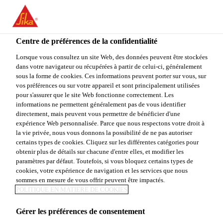
You are accessing "Sika Canada", it seems you are accessing it
from "États-Unis". We have a dedicated website for your country.
Centre de préférences de la confidentialité
TO
Construction
...
Sikadur®-31 Hi-Mod Gel
STAY ON THE SIKA
SELECT A
SIKA
Lorsque vous consultez un site Web, des données peuvent être stockées
CANADA WEBSITE
COUNTRY
dans votre navigateur ou récupérées à partir de celui-ci, généralement
USA
sous la forme de cookies. Ces informations peuvent porter sur vous, sur
vos préférences ou sur votre appareil et sont principalement utilisées
pour s'assurer que le site Web fonctionne correctement. Les
Sika Canada
informations ne permettent généralement pas de vous identifier
Sikadur®-31 Hi-
directement, mais peuvent vous permettre de bénéficier d'une
expérience Web personnalisée. Parce que nous respectons votre droit à
la vie privée, nous vous donnons la possibilité de ne pas autoriser
Mod Gel
certains types de cookies. Cliquez sur les différentes catégories pour
obtenir plus de détails sur chacune d'entre elles, et modifier les
paramètres par défaut. Toutefois, si vous bloquez certains types de
Adhésif époxyde structural en pâte, à haut module et
cookies, votre expérience de navigation et les services que nous
haute résistance
sommes en mesure de vous offrir peuvent être impactés.
POLITIQUE EN MATIÈRE DE COOKIES
Insensible à l’humidité avant, pendant et après le
Gérer les préférences de consentement