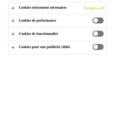
mûrissement.
Cookies strictement nécessaires
Toujours actif
Adhésif structural en pâte, à haut module et haute
résistance.
Cookies de performance
Excellente adhérence au béton, à la maçonnerie,
au métal, aux bois et à la plupart des matériaux
Cookies de fonctionnalité
structuraux.
Cookies pour une publicité ciblée