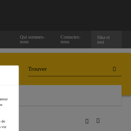
e
Qui sommes-
Contactez-
Sika et
nous
nous
moi
ateur
ns
e de
 vie