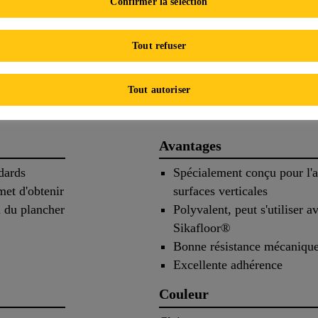
Confirmer la sélection
FICHE TECHNIQUE DE
FICHE D
PRODUIT
SÉ
Tout refuser
s
Application
Documen
Tout autoriser
Avantages
dards
Spécialement conçu pour l'ap
met d'obtenir
surfaces verticales
n du plancher
Polyvalent, peut s'utiliser a
Sikafloor®
Bonne résistance mécaniqu
Excellente adhérence
Couleur