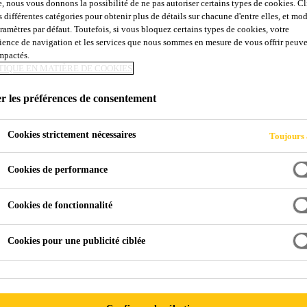
e, nous vous donnons la possibilité de ne pas autoriser certains types de cookies. C
Sikafloor®-293
s différentes catégories pour obtenir plus de détails sur chacune d'entre elles, et mod
aramètres par défaut. Toutefois, si vous bloquez certains types de cookies, votre
ience de navigation et les services que nous sommes en mesure de vous offrir peuv
impactés.
RÉSINE ÉPOXYDE TRANSPARENTE PO
TIQUE EN MATIÈRE DE COOKIES
TRUELLÉES
r les préférences de consentement
Sikafloor®-293 est un apprêt et un liant thixotropiqu
conçue pour les plinthes à gorge et les applications v
Cookies strictement nécessaires
Toujours 
mélangé avec les granulats Sikafloor® Aggregate PT, il
verticales à une épaisseur allant jusqu'à 6 mm (1/4 po)
Cookies de performance
Voir plus
Cookies de fonctionnalité
Spécialement conçu pour l'application à la truelle s
Cookies pour une publicité ciblée
Polyvalent, peut s'utiliser avec d'autres systèmes 
Bonne résistance mécanique