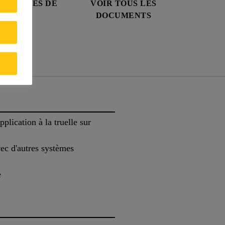
E DONNÉES DE
VOIR TOUS LES
CURITÉ
DOCUMENTS
ts
plication à la truelle sur
vec d'autres systèmes
e