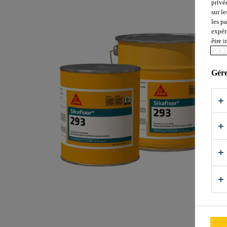
privé
sur le
les p
expér
être 
POLI
Gére