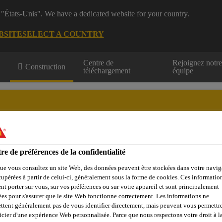
 "États-Unis". We have a dedicated website for your country.
BSITE
SELECT A COUNTRY
Centre de
Rejoignez notr
Construction
téléchargement
équipe
ls & murs
re de préférences de la confidentialité
Sikafloor® Prodesigner
Trouver un distributeur
Contactez-nous
ue vous consultez un site Web, des données peuvent être stockées dans votre navig
cupérées à partir de celui-ci, généralement sous la forme de cookies. Ces informatio
nt porter sur vous, sur vos préférences ou sur votre appareil et sont principalement
sées pour s'assurer que le site Web fonctionne correctement. Les informations ne
ements de sols
Apprêts pour sols
Sikafloor®-293
ttent généralement pas de vous identifier directement, mais peuvent vous permettr
icier d'une expérience Web personnalisée. Parce que nous respectons votre droit à la