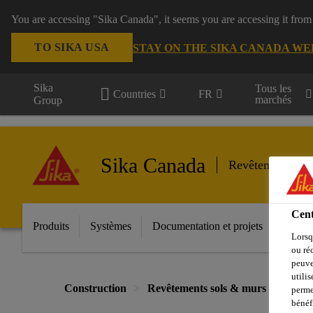
You are accessing "Sika Canada", it seems you are accessing it from
TO SIKA USA
STAY ON THE SIKA CANADA WE
Sika
Tous les
Countries
FR
marchés
Group
Sika Canada
Revêtements so
Cent
Produits
Systèmes
Documentation et projets
Outil 
Lorsq
ou ré
peuve
utili
Construction
Revêtements sols & murs
Revêt
perme
bénéf