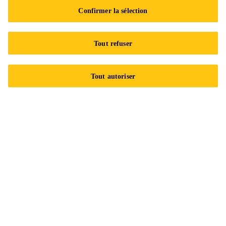
Confirmer la sélection
Suivez-nous
Tout refuser
Tout autoriser
Sika Canada
601 Avenue Delmar
H9R 4A9 Pointe-Claire
QC
Tel.:
+1 800-933-7452