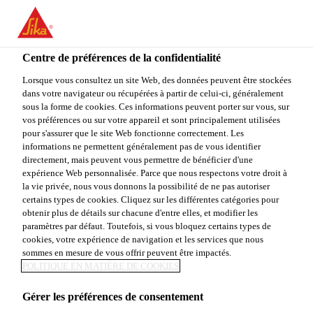
You are accessing "Sika Canada", it seems you are accessing it
from "États-Unis". We have a dedicated website for your country.
Centre de préférences de la confidentialité
TO
Construction
...
Sikalastic®-391 N
STAY ON THE SIKA
SELECT A
SIKA
Lorsque vous consultez un site Web, des données peuvent être stockées
CANADA WEBSITE
COUNTRY
dans votre navigateur ou récupérées à partir de celui-ci, généralement
USA
sous la forme de cookies. Ces informations peuvent porter sur vous, sur
vos préférences ou sur votre appareil et sont principalement utilisées
pour s'assurer que le site Web fonctionne correctement. Les
Sika Canada
informations ne permettent généralement pas de vous identifier
Sikalastic®-391 N
directement, mais peuvent vous permettre de bénéficier d'une
expérience Web personnalisée. Parce que nous respectons votre droit à
la vie privée, nous vous donnons la possibilité de ne pas autoriser
COUCHE D'USURE À DEUX
certains types de cookies. Cliquez sur les différentes catégories pour
obtenir plus de détails sur chacune d'entre elles, et modifier les
COMPOSANTS À BASE DE
paramètres par défaut. Toutefois, si vous bloquez certains types de
POLYURÉTHANE ÉLASTOMÈRE
cookies, votre expérience de navigation et les services que nous
sommes en mesure de vous offrir peuvent être impactés.
POLITIQUE EN MATIÈRE DE COOKIES
Le Sikalastic®-391 N est un liant polyuréthane à
haute teneur en solides (100 %) utilisé pour protéger
Gérer les préférences de consentement
la membrane d’imperméabilisation Sikalastic®-390