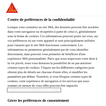
You are accessing "Sika Canada", it seems you are accessing it
from "États-Unis". We have a dedicated website for your country.
Centre de préférences de la confidentialité
TO
STAY ON THE SIKA
SELECT A
SIKA
Lorsque vous consultez un site Web, des données peuvent être stockées
CANADA WEBSITE
COUNTRY
dans votre navigateur ou récupérées à partir de celui-ci, généralement
USA
sous la forme de cookies. Ces informations peuvent porter sur vous, sur
vos préférences ou sur votre appareil et sont principalement utilisées
pour s'assurer que le site Web fonctionne correctement. Les
Sika Canada
informations ne permettent généralement pas de vous identifier
directement, mais peuvent vous permettre de bénéficier d'une
expérience Web personnalisée. Parce que nous respectons votre droit à
la vie privée, nous vous donnons la possibilité de ne pas autoriser
certains types de cookies. Cliquez sur les différentes catégories pour
obtenir plus de détails sur chacune d'entre elles, et modifier les
paramètres par défaut. Toutefois, si vous bloquez certains types de
ACCESSOIRES
cookies, votre expérience de navigation et les services que nous
sommes en mesure de vous offrir peuvent être impactés.
POLITIQUE EN MATIÈRE DE COOKIES
Gérer les préférences de consentement