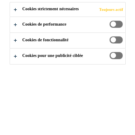
Cookies strictement nécessaires
Toujours actif
Construction
...
Accessoires
Cookies de performance
Cookies de fonctionnalité
Les accessoires Sika sont conçus
Cookies pour une publicité ciblée
pour améliorer la performance des
produits Sika® Tile en plus
d’augmenter les temps de prise, la
résistance à l’adhérence et les
traitements de surface.