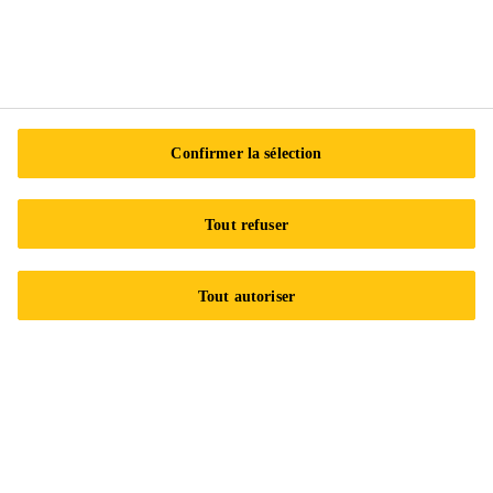
Acquisitions de Sika
Unités d'affaires
Équipe de gestion de Sika Canada
Nouvelles
Événements
Confirmer la sélection
Mesures de sécurité
Tout refuser
Modalités de vente
Plus d’infos
Tout autoriser
Nous contacter
Emplacements
Trouver un distributeur
Carrières