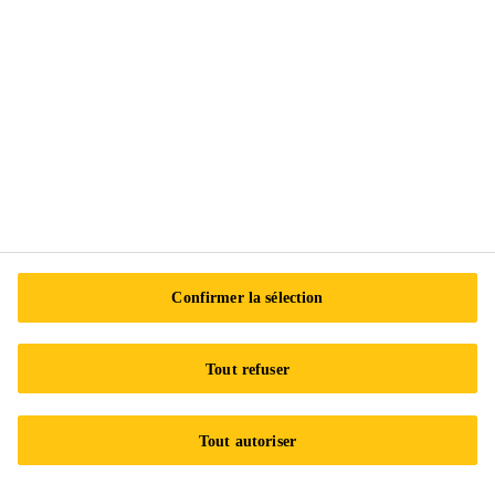
Exercez vos droits
Suivez-nous
Sika Canada
601 Avenue Delmar
Confirmer la sélection
H9R 4A9 Pointe-Claire
QC
Tout refuser
Tel.:
+1 800-933-7452
Tout autoriser