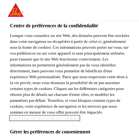
You are accessing "Sika Canada", it seems you are accessing it
from "États-Unis". We have a dedicated website for your country.
Centre de préférences de la confidentialité
TO
Construction
...
Sikagard® SN-100
STAY ON THE SIKA
SELECT A
SIKA
Lorsque vous consultez un site Web, des données peuvent être stockées
CANADA WEBSITE
COUNTRY
dans votre navigateur ou récupérées à partir de celui-ci, généralement
USA
sous la forme de cookies. Ces informations peuvent porter sur vous, sur
vos préférences ou sur votre appareil et sont principalement utilisées
pour s'assurer que le site Web fonctionne correctement. Les
Sika Canada
informations ne permettent généralement pas de vous identifier
Sikagard® SN-100
directement, mais peuvent vous permettre de bénéficier d'une
expérience Web personnalisée. Parce que nous respectons votre droit à
la vie privée, nous vous donnons la possibilité de ne pas autoriser
Produit d'impression hydrofuge
certains types de cookies. Cliquez sur les différentes catégories pour
obtenir plus de détails sur chacune d'entre elles, et modifier les
paramètres par défaut. Toutefois, si vous bloquez certains types de
Sikagard® SN-100 est un produit d'impression
cookies, votre expérience de navigation et les services que nous
transparent de nouvelle génération, extrêmement
sommes en mesure de vous offrir peuvent être impactés.
pénétrant à base de silane monomère. Utilisant une
POLITIQUE EN MATIÈRE DE COOKIES
technologie reconnue, le produit a été spécialement
Voir plus
Gérer les préférences de consentement
formulé pour être conforme aux normes en matière