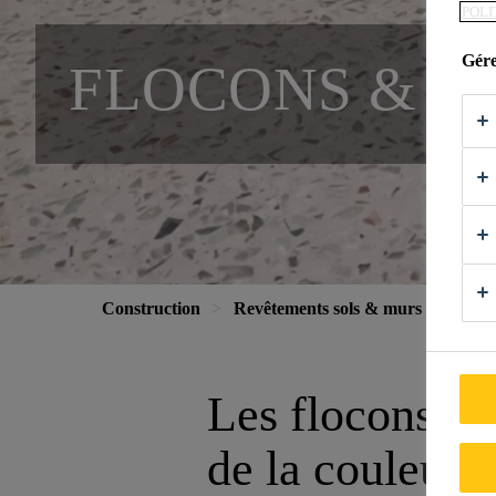
POLI
Gére
FLOCONS & Q
Construction
Revêtements sols & murs
Revêt
Les flocons & l
de la couleur