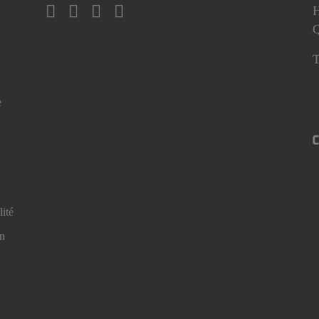
H
T
e
lité
en