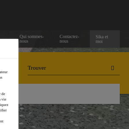
e
Qui sommes-
Contactez-
Sika et
nous
nous
moi
ateur
ns
e de
 vie
liquez
ifier
ent