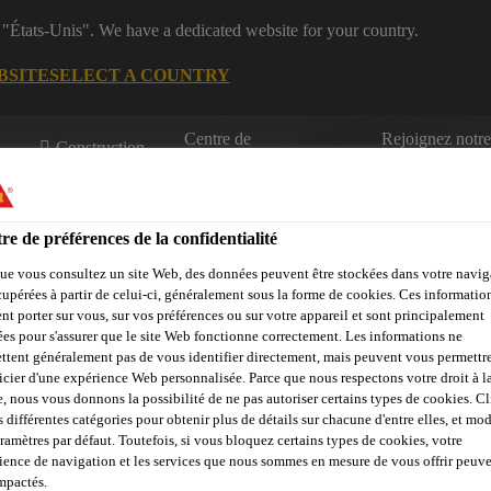
 "États-Unis". We have a dedicated website for your country.
BSITE
SELECT A COUNTRY
Centre de
Rejoignez notr
Construction
téléchargement
équipe
re de préférences de la confidentialité
ls & murs
ue vous consultez un site Web, des données peuvent être stockées dans votre navig
cupérées à partir de celui-ci, généralement sous la forme de cookies. Ces informatio
nt porter sur vous, sur vos préférences ou sur votre appareil et sont principalement
sées pour s'assurer que le site Web fonctionne correctement. Les informations ne
Sikafloor® Prodesigner
Trouver un distributeur
Contactez-nous
ttent généralement pas de vous identifier directement, mais peuvent vous permettr
icier d'une expérience Web personnalisée. Parce que nous respectons votre droit à la
e, nous vous donnons la possibilité de ne pas autoriser certains types de cookies. C
s différentes catégories pour obtenir plus de détails sur chacune d'entre elles, et mod
aramètres par défaut. Toutefois, si vous bloquez certains types de cookies, votre
ience de navigation et les services que nous sommes en mesure de vous offrir peuv
impactés.