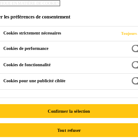
TIQUE EN MATIÈRE DE COOKIES
r les préférences de consentement
UARTZ
Cookies strictement nécessaires
Toujours 
Cookies de performance
Cookies de fonctionnalité
Cookies pour une publicité ciblée
ements de sols
Solutions décoratives
Flocons & Quartz
e quartz offrent une très 
Confirmer la sélection
Tout refuser