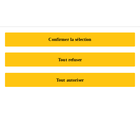
Apprêt promoteur d'adhérence, à prise rapide et haute teneur
en solides
Confirmer la sélection
À propos de Sika
Tout refuser
Histoire de Sika
Tout autoriser
Acquisitions de Sika
Unités d'affaires
Équipe de gestion de Sika Canada
Nouvelles
Événements