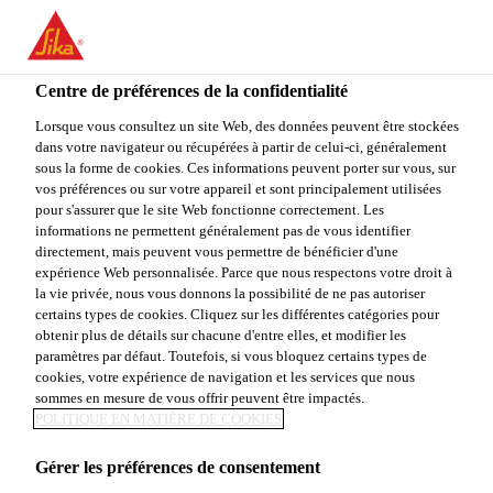
You are accessing "Sika Canada", it seems you are accessing it
from "États-Unis". We have a dedicated website for your country.
Centre de préférences de la confidentialité
TO
Construction
...
Sikafloor® DecoFlakes
STAY ON THE SIKA
SELECT A
SIKA
Lorsque vous consultez un site Web, des données peuvent être stockées
CANADA WEBSITE
COUNTRY
dans votre navigateur ou récupérées à partir de celui-ci, généralement
USA
sous la forme de cookies. Ces informations peuvent porter sur vous, sur
vos préférences ou sur votre appareil et sont principalement utilisées
pour s'assurer que le site Web fonctionne correctement. Les
Sika Canada
informations ne permettent généralement pas de vous identifier
Sikafloor®
directement, mais peuvent vous permettre de bénéficier d'une
expérience Web personnalisée. Parce que nous respectons votre droit à
la vie privée, nous vous donnons la possibilité de ne pas autoriser
DecoFlakes
certains types de cookies. Cliquez sur les différentes catégories pour
obtenir plus de détails sur chacune d'entre elles, et modifier les
paramètres par défaut. Toutefois, si vous bloquez certains types de
Système de plancher à partir de flocons décoratifs,
cookies, votre expérience de navigation et les services que nous
pour créer
sommes en mesure de vous offrir peuvent être impactés.
POLITIQUE EN MATIÈRE DE COOKIES
un plancher d’une épaisseur de 1,5 à 3 mm (1/16’’ –
1/8’’)
Gérer les préférences de consentement
Voir plus