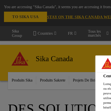
You are accessing "Sika Canada", it seems you are accessing it from
TO SIKA USA
STAY ON THE SIKA CANADA WE
Sika
Tous les
Countries
FR
marchés
Group
Sika Canada
Cent
Produits Sika
Produits Sakrete
Projets De Bricolage
Lorsq
ou ré
peuve
utili
perme
DES SOLUTION
bénéf