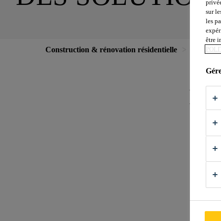
privé
sur le
les p
expér
être 
Construction & rénovation résidentielle
Produits
POLI
Gére
Not