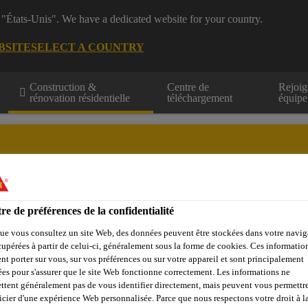
 "États-Unis". We have a dedicated website for your country.
BSITE
SELECT A COUNTRY
Construction &
Centre de
Rejoig
rénovation résidentielle
téléchargement
équipe
re de préférences de la confidentialité
Calculateurs
Centre de ressources
Trouver un distributeur
ue vous consultez un site Web, des données peuvent être stockées dans votre navig
cupérées à partir de celui-ci, généralement sous la forme de cookies. Ces informatio
nt porter sur vous, sur vos préférences ou sur votre appareil et sont principalement
sées pour s'assurer que le site Web fonctionne correctement. Les informations ne
ttent généralement pas de vous identifier directement, mais peuvent vous permettr
S POUR TOUS VO
icier d'une expérience Web personnalisée. Parce que nous respectons votre droit à la