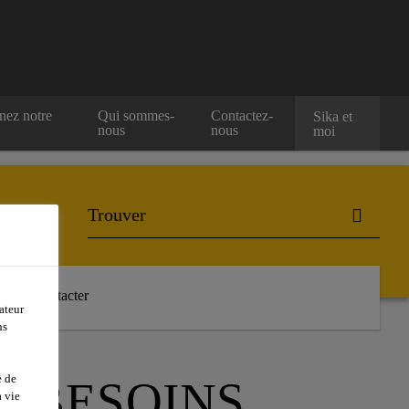
nez notre
Qui sommes-
Contactez-
Sika et
nous
nous
moi
Nous contacter
ateur
ns
e de
S BESOINS
 vie