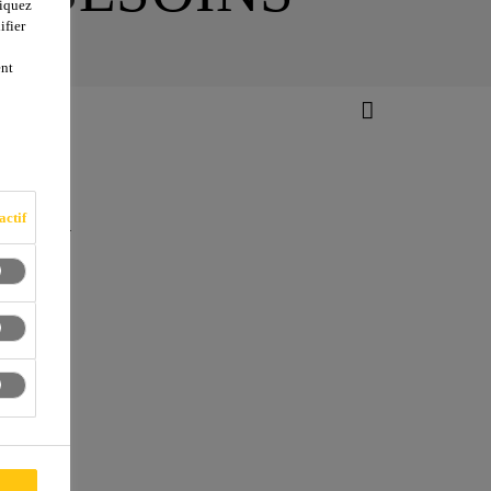
liquez
ifier
ent
Sika
actif