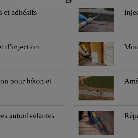
s et adhésifs
Inje
t d’injection
Mou
ion pour béton et
Amé
es autonivelantes
Répa