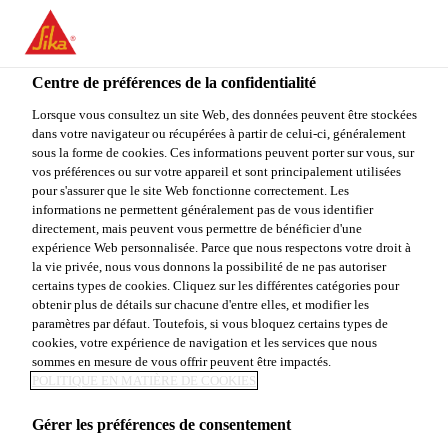
You are accessing "Sika Canada", it seems you are accessing it
from "États-Unis". We have a dedicated website for your country.
Centre de préférences de la confidentialité
TO
STAY ON THE SIKA
SELECT A
SIKA
Lorsque vous consultez un site Web, des données peuvent être stockées
CANADA WEBSITE
COUNTRY
dans votre navigateur ou récupérées à partir de celui-ci, généralement
USA
sous la forme de cookies. Ces informations peuvent porter sur vous, sur
vos préférences ou sur votre appareil et sont principalement utilisées
pour s'assurer que le site Web fonctionne correctement. Les
Sika Canada
informations ne permettent généralement pas de vous identifier
directement, mais peuvent vous permettre de bénéficier d'une
expérience Web personnalisée. Parce que nous respectons votre droit à
la vie privée, nous vous donnons la possibilité de ne pas autoriser
certains types de cookies. Cliquez sur les différentes catégories pour
INFORMATIONS
obtenir plus de détails sur chacune d'entre elles, et modifier les
paramètres par défaut. Toutefois, si vous bloquez certains types de
cookies, votre expérience de navigation et les services que nous
GARANTIES
sommes en mesure de vous offrir peuvent être impactés.
POLITIQUE EN MATIÈRE DE COOKIES
Gérer les préférences de consentement