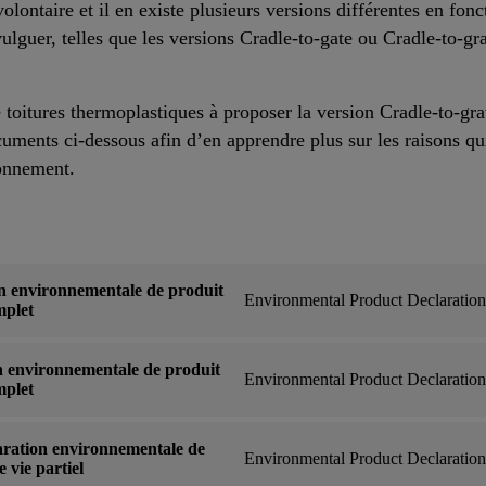
lontaire et il en existe plusieurs versions différentes en fonc
vulguer, telles que les versions Cradle-to-gate ou Cradle-to-gr
 de toitures thermoplastiques à proposer la version Cradle-to
ocuments ci-dessous afin d’en apprendre plus sur les raisons q
ronnement.
n environnementale de produit
Environmental Product Declaratio
mplet
n environnementale de produit
Environmental Product Declaratio
mplet
aration environnementale de
Environmental Product Declaratio
 vie partiel