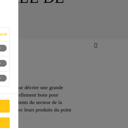
actif
gique » pour décrire une grande
its sont réellement bons pour
oi les clients du secteur de la
arents avec leurs produits du point