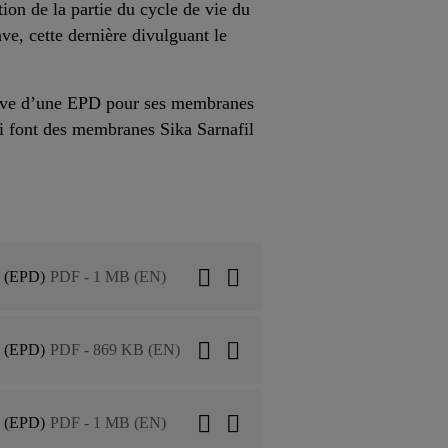
tion de la partie du cycle de vie du
ave, cette dernière divulguant le
-grave d’une EPD pour ses membranes
ui font des membranes Sika Sarnafil
n (EPD)
PDF - 1 MB (EN)
n (EPD)
PDF - 869 KB (EN)
n (EPD)
PDF - 1 MB (EN)