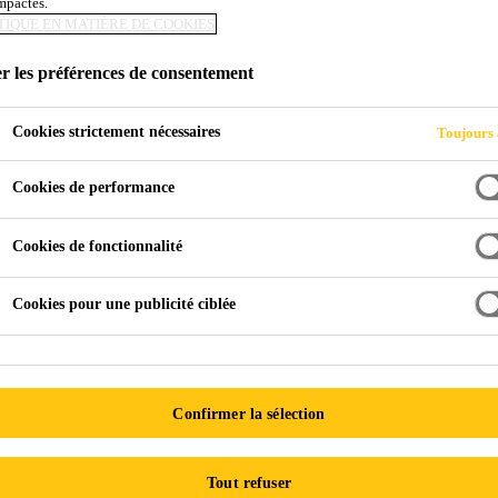
impactés.
TIQUE EN MATIÈRE DE COOKIES
r les préférences de consentement
Cookies strictement nécessaires
Toujours 
urabilité
Déclarations Environmentales de Produits
Cookies de performance
Cookies de fonctionnalité
es produits
Cookies pour une publicité ciblée
lles que « respectueux de l'environnement » et « produit écolo
s de nos jours, il peut être difficile de déterminer quels produ
qu'ajouter à toute cette « mascarade écologique ». C'est pourqu
Confirmer la sélection
utres, demandent aujourd'hui aux fabricants d'être plus transp
radle-to-grave).
Tout refuser