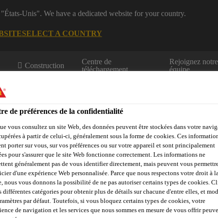
 "États-Unis". We have a dedicated website for your country.
BSITE
SELECT A COUNTRY
Centre de
Rejoignez notr
Construction
téléchargement
équipe
re de préférences de la confidentialité
ue vous consultez un site Web, des données peuvent être stockées dans votre navig
cupérées à partir de celui-ci, généralement sous la forme de cookies. Ces informatio
nt porter sur vous, sur vos préférences ou sur votre appareil et sont principalement
Centre de
sées pour s'assurer que le site Web fonctionne correctement. Les informations ne
Durabilité
Téléchargement
Ressource
ttent généralement pas de vous identifier directement, mais peuvent vous permettr
icier d'une expérience Web personnalisée. Parce que nous respectons votre droit à la
e, nous vous donnons la possibilité de ne pas autoriser certains types de cookies. C
s différentes catégories pour obtenir plus de détails sur chacune d'entre elles, et mod
aramètres par défaut. Toutefois, si vous bloquez certains types de cookies, votre
 ENVIRONNEMEN
ience de navigation et les services que nous sommes en mesure de vous offrir peuv