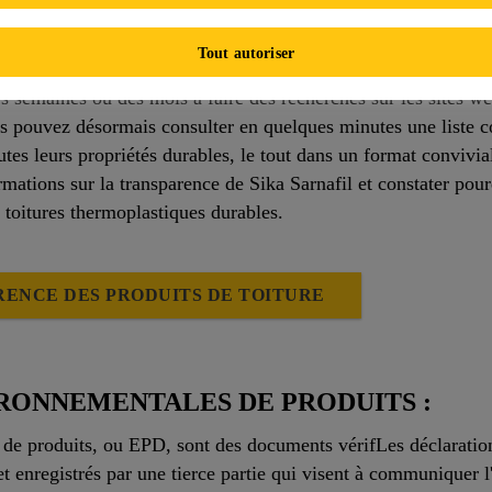
SPARENCE SUSTAINABLE MINDS
Tout autoriser
ouver et de sélectionner plus facilement des produits écologi
es semaines ou des mois à faire des recherches sur les sites web
s pouvez désormais consulter en quelques minutes une liste c
tes leurs propriétés durables, le tout dans un format convivial
ormations sur la transparence de Sika Sarnafil et constater p
 toitures thermoplastiques durables.
ENCE DES PRODUITS DE TOITURE
RONNEMENTALES DE PRODUITS :
 de produits, ou EPD, sont des documents vérifLes déclaratio
t enregistrés par une tierce partie qui visent à communiquer 