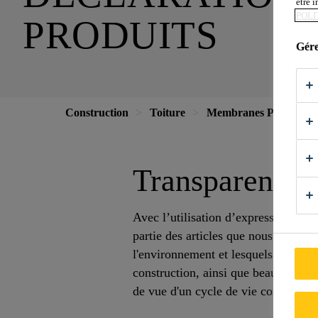
être 
POLI
PRODUITS
Gére
Construction
Toiture
Membranes PVC
D
Transparence d
Avec l’utilisation d’expressions te
partie des articles que nous acheton
l'environnement et lesquels ne font 
construction, ainsi que beaucoup d'a
de vue d'un cycle de vie complet (c