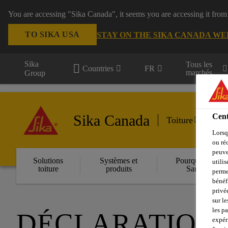
You are accessing "Sika Canada", it seems you are accessing it from
TO SIKA USA
STAY ON THE SIKA CANADA WE
Sika
Tous les
Countries
FR
marchés
Group
Sika Canada
Cent
Toiture
Lorsq
ou ré
peuve
Solutions
Systèmes et
Pourquoi Sika
utili
toiture
produits
Sarnafil
perme
bénéf
privé
sur le
les p
DÉCLARATION
expér