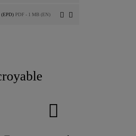
n (EPD)
PDF - 1 MB (EN)
croyable