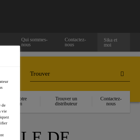
e
Qui sommes-
Contactez-
Sika et
nous
nous
moi
ateur
ns
Réserver votre
Trouver un
Contactez-
formation
distributeur
nous
e de
 vie
liquez
ifier
TALE DE
ent