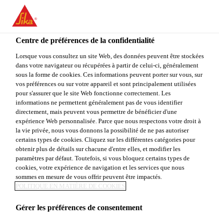
You are accessing "Sika Canada", it seems you are accessing it
from "États-Unis". We have a dedicated website for your country.
Centre de préférences de la confidentialité
TO
STAY ON THE SIKA
SELECT A
SIKA
Lorsque vous consultez un site Web, des données peuvent être stockées
CANADA WEBSITE
COUNTRY
dans votre navigateur ou récupérées à partir de celui-ci, généralement
USA
sous la forme de cookies. Ces informations peuvent porter sur vous, sur
vos préférences ou sur votre appareil et sont principalement utilisées
pour s'assurer que le site Web fonctionne correctement. Les
Sika Canada
informations ne permettent généralement pas de vous identifier
directement, mais peuvent vous permettre de bénéficier d'une
expérience Web personnalisée. Parce que nous respectons votre droit à
la vie privée, nous vous donnons la possibilité de ne pas autoriser
certains types de cookies. Cliquez sur les différentes catégories pour
LEED
obtenir plus de détails sur chacune d'entre elles, et modifier les
paramètres par défaut. Toutefois, si vous bloquez certains types de
cookies, votre expérience de navigation et les services que nous
sommes en mesure de vous offrir peuvent être impactés.
POLITIQUE EN MATIÈRE DE COOKIES
Gérer les préférences de consentement