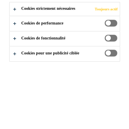
Cookies strictement nécessaires
Toujours actif
Construction
...
LEED
Cookies de performance
Cookies de fonctionnalité
CHEF DE FILE EN
Cookies pour une publicité ciblée
MATIÈRE DE
CONCEPTION
ÉNERGÉTIQUE ET
ENVIRONNEMENTALE
Mis au point par le Conseil des bâtiments écologiques des
États-Unis (USGBC), le système LEED fournit aux