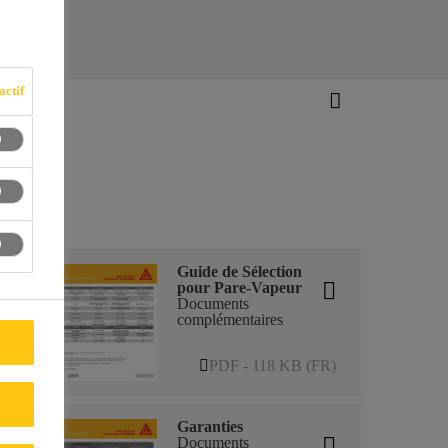
actif
ure
Guide de Sélection
pour Pare-Vapeur
Documents
complémentaires
PDF - 118 KB (FR)
Garanties
Documents