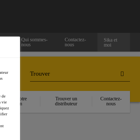
e
Qui sommes-
Contactez-
Sika et
nous
nous
moi
ateur
ns
e de
Réserver votre
Trouver un
Contactez-
 vie
formation
distributeur
nous
liquez
ifier
ent