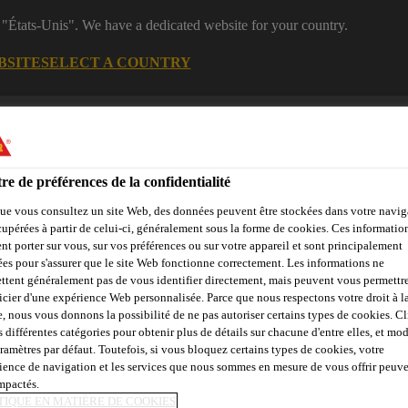
 "États-Unis". We have a dedicated website for your country.
BSITE
SELECT A COUNTRY
Centre de
Rejoignez notr
Construction
téléchargement
équipe
re de préférences de la confidentialité
ue vous consultez un site Web, des données peuvent être stockées dans votre navig
cupérées à partir de celui-ci, généralement sous la forme de cookies. Ces informatio
nt porter sur vous, sur vos préférences ou sur votre appareil et sont principalement
sées pour s'assurer que le site Web fonctionne correctement. Les informations ne
ttent généralement pas de vous identifier directement, mais peuvent vous permettr
Centre de
Durabilité
Téléchargement
icier d'une expérience Web personnalisée. Parce que nous respectons votre droit à la
Ressource
e, nous vous donnons la possibilité de ne pas autoriser certains types de cookies. C
s différentes catégories pour obtenir plus de détails sur chacune d'entre elles, et mod
aramètres par défaut. Toutefois, si vous bloquez certains types de cookies, votre
ience de navigation et les services que nous sommes en mesure de vous offrir peuv
LECTION
impactés.
TIQUE EN MATIÈRE DE COOKIES