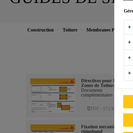
Gére
Construction
Toiture
Membranes PVC
C
Gu
Directives pour les
Zones de Toiture
Documents
complémentaires
PDF - 972 KB (FR)
Fixation mecanique
rhinobond