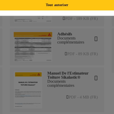
Documents
Tout autoriser
complémentaires
PDF - 189 KB (FR)
Adhésifs
Documents
complémentaires
PDF - 89 KB (FR)
Manuel De l'Estimateur
Toiture Sikalastic®
Documents
complémentaires
PDF - 4 MB (FR)