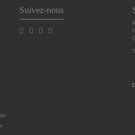
Suivez-nous
6
H
T
e
lité
en