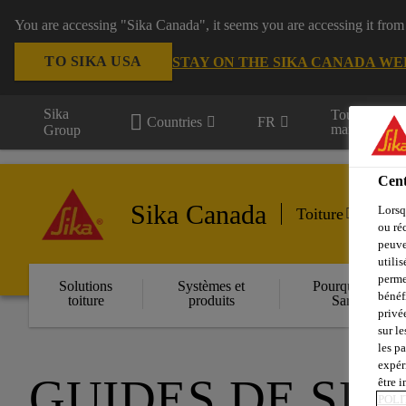
You are accessing "Sika Canada", it seems you are accessing it from
TO SIKA USA
STAY ON THE SIKA CANADA WE
Sika
Tous les
Countries
FR
marchés
Group
Cent
Sika Canada
Lorsq
Toiture
ou ré
peuve
utili
perme
Solutions
Systèmes et
Pourquoi Sika
bénéf
toiture
produits
Sarnafil
privé
sur le
les p
expér
GUIDES DE SÉ
être 
POLI