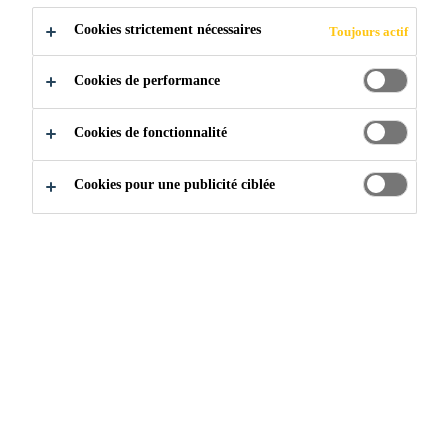
Cookies strictement nécessaires
Toujours actif
Construction
...
Accessoires
Cookies de performance
Cookies de fonctionnalité
LES TOUCHES
Cookies pour une publicité ciblée
FINALES
Des bandes de circulation pour
piétons au ruban de signalisation
des périmètres, Sika Sarnafil
propose une variété de produits à
utiliser une fois le système de
toiture installé et imperméable.