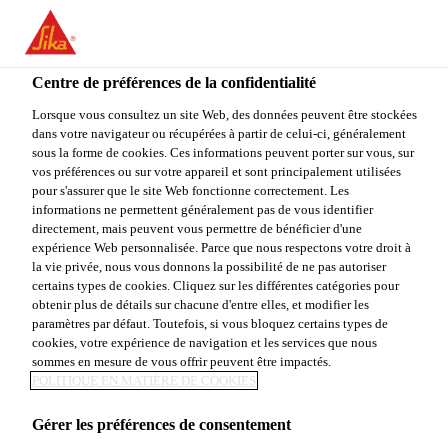
You are accessing "Sika Canada", it seems you are accessing it
from "États-Unis". We have a dedicated website for your country.
Centre de préférences de la confidentialité
TO
STAY ON THE SIKA
SELECT A
SIKA
Lorsque vous consultez un site Web, des données peuvent être stockées
CANADA WEBSITE
COUNTRY
dans votre navigateur ou récupérées à partir de celui-ci, généralement
USA
sous la forme de cookies. Ces informations peuvent porter sur vous, sur
vos préférences ou sur votre appareil et sont principalement utilisées
pour s'assurer que le site Web fonctionne correctement. Les
Sika Canada
informations ne permettent généralement pas de vous identifier
directement, mais peuvent vous permettre de bénéficier d'une
expérience Web personnalisée. Parce que nous respectons votre droit à
la vie privée, nous vous donnons la possibilité de ne pas autoriser
certains types de cookies. Cliquez sur les différentes catégories pour
obtenir plus de détails sur chacune d'entre elles, et modifier les
paramètres par défaut. Toutefois, si vous bloquez certains types de
ACCESSOIRES
cookies, votre expérience de navigation et les services que nous
sommes en mesure de vous offrir peuvent être impactés.
POLITIQUE EN MATIÈRE DE COOKIES
Gérer les préférences de consentement