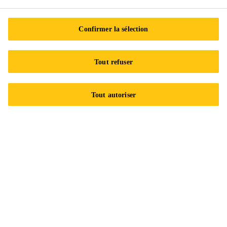
Nous contacter
Confirmer la sélection
Emplacements
Trouver un distributeur
Tout refuser
Carrières
Développement durable
Tout autoriser
Avis juridique
Certifications ISO
Accessibilité et formats adaptés
Politique de confidentialité
Centre de préférences en matière de témoins
Exercez vos droits
Suivez-nous