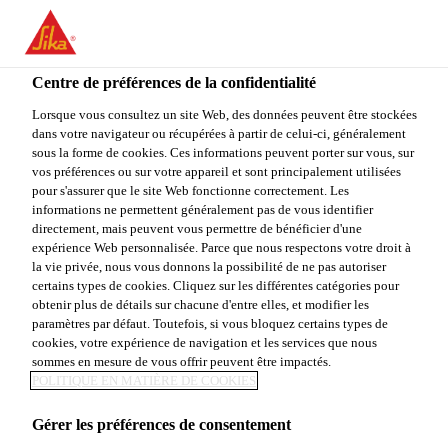
You are accessing "Sika Canada", it seems you are accessing it
from "États-Unis". We have a dedicated website for your country.
Centre de préférences de la confidentialité
TO
STAY ON THE SIKA
SELECT A
SIKA
Lorsque vous consultez un site Web, des données peuvent être stockées
CANADA WEBSITE
COUNTRY
dans votre navigateur ou récupérées à partir de celui-ci, généralement
USA
sous la forme de cookies. Ces informations peuvent porter sur vous, sur
vos préférences ou sur votre appareil et sont principalement utilisées
pour s'assurer que le site Web fonctionne correctement. Les
Sika Canada
informations ne permettent généralement pas de vous identifier
directement, mais peuvent vous permettre de bénéficier d'une
expérience Web personnalisée. Parce que nous respectons votre droit à
la vie privée, nous vous donnons la possibilité de ne pas autoriser
certains types de cookies. Cliquez sur les différentes catégories pour
obtenir plus de détails sur chacune d'entre elles, et modifier les
paramètres par défaut. Toutefois, si vous bloquez certains types de
ISOLATION &
cookies, votre expérience de navigation et les services que nous
sommes en mesure de vous offrir peuvent être impactés.
PANNEAUX DE
POLITIQUE EN MATIÈRE DE COOKIES
Gérer les préférences de consentement
RECOUVREMEN