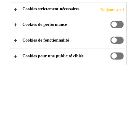
Cookies strictement nécessaires
Toujours actif
T
Cookies de performance
Cookies de fonctionnalité
Construction
...
Isolation & panneaux de recouvrement
Cookies pour une publicité ciblée
Que ce soit pour garder votre
bâtiment au frais ou pour tenter
d’ajouter une protection à votre
toiture-terrasse, Sika Sarnafil
propose une isolation ou un