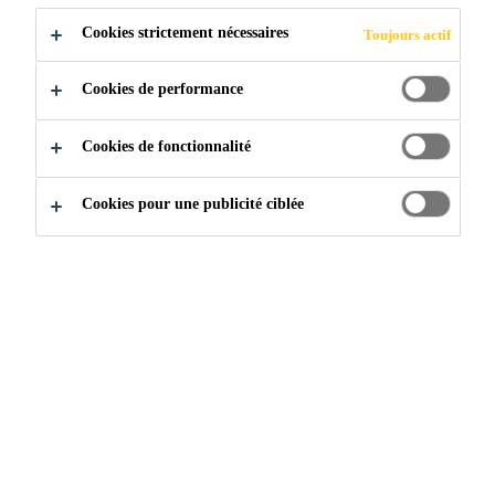
Cookies strictement nécessaires
Toujours actif
Cookies de performance
Construction
...
Témoignages Clients
Cookies de fonctionnalité
Cookies pour une publicité ciblée
CE QUE DISENT NOS
CLIENTS
Chez Sika Sarnafil, nous pourrions passer des jours (voire
des
semaines) à vous expliquer toutes les raisons pour
lesquelles nos produits et
nos systèmes sont les meilleurs de l'industrie, mais ne
nous croyez pas sur