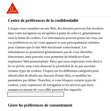
You are accessing "Sika Canada", it seems you are accessing it
from "États-Unis". We have a dedicated website for your country.
Centre de préférences de la confidentialité
TO
STAY ON THE SIKA
SELECT A
SIKA
Lorsque vous consultez un site Web, des données peuvent être stockées
CANADA WEBSITE
COUNTRY
dans votre navigateur ou récupérées à partir de celui-ci, généralement
USA
sous la forme de cookies. Ces informations peuvent porter sur vous, sur
vos préférences ou sur votre appareil et sont principalement utilisées
pour s'assurer que le site Web fonctionne correctement. Les
Sika Canada
informations ne permettent généralement pas de vous identifier
directement, mais peuvent vous permettre de bénéficier d'une
expérience Web personnalisée. Parce que nous respectons votre droit à
la vie privée, nous vous donnons la possibilité de ne pas autoriser
certains types de cookies. Cliquez sur les différentes catégories pour
obtenir plus de détails sur chacune d'entre elles, et modifier les
paramètres par défaut. Toutefois, si vous bloquez certains types de
TÉMOIGNAGES
cookies, votre expérience de navigation et les services que nous
sommes en mesure de vous offrir peuvent être impactés.
CLIENTS
POLITIQUE EN MATIÈRE DE COOKIES
Gérer les préférences de consentement