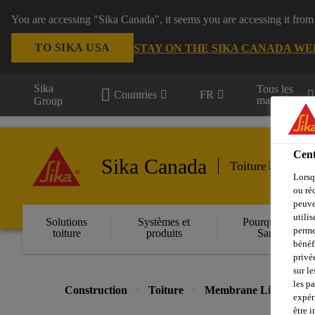
You are accessing "Sika Canada", it seems you are accessing it from
TO SIKA USA
STAY ON THE SIKA CANADA WE
Sika
Tous les
Countries
FR
marchés
Group
Cent
Sika Canada
Toiture
Lorsq
ou ré
peuve
utili
Solutions
Systèmes et
Pourquoi Sika
perme
toiture
produits
Sarnafil
bénéf
privé
sur le
les p
Construction
Toiture
Membrane Liquide
expér
être 