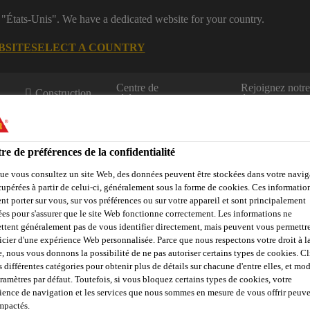
 "États-Unis". We have a dedicated website for your country.
BSITE
SELECT A COUNTRY
Centre de
Rejoignez notr
Construction
téléchargement
équipe
re de préférences de la confidentialité
ue vous consultez un site Web, des données peuvent être stockées dans votre navig
cupérées à partir de celui-ci, généralement sous la forme de cookies. Ces informatio
nt porter sur vous, sur vos préférences ou sur votre appareil et sont principalement
sées pour s'assurer que le site Web fonctionne correctement. Les informations ne
Centre de
Durabilité
Téléchargement
ttent généralement pas de vous identifier directement, mais peuvent vous permettr
Ressource
icier d'une expérience Web personnalisée. Parce que nous respectons votre droit à la
e, nous vous donnons la possibilité de ne pas autoriser certains types de cookies. C
s différentes catégories pour obtenir plus de détails sur chacune d'entre elles, et mod
aramètres par défaut. Toutefois, si vous bloquez certains types de cookies, votre
Produits en membrane liquide
Polyuréthanes
Sikalastic®
ience de navigation et les services que nous sommes en mesure de vous offrir peuv
impactés.