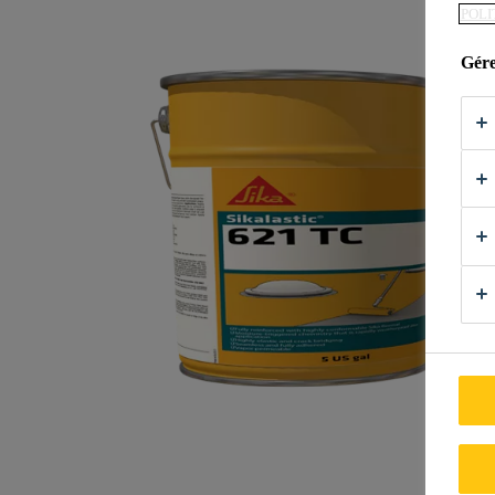
POLI
Gére