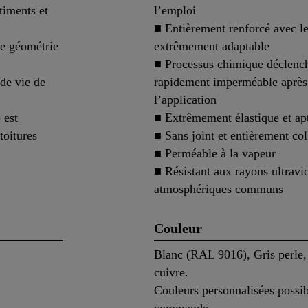
timents et
l’emploi
■ Entièrement renforcé avec 
une géométrie
extrêmement adaptable
■ Processus chimique déclench
de vie de
rapidement imperméable après
l’application
 est
■ Extrêmement élastique et apt
toitures
■ Sans joint et entièrement col
■ Perméable à la vapeur
■ Résistant aux rayons ultravi
atmosphériques communs
Couleur
Blanc (RAL 9016), Gris perle,
cuivre.
Couleurs personnalisées possi