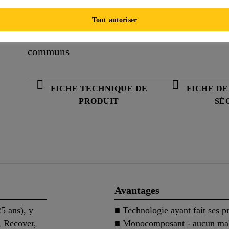
■ Sans joint et entièrement collé
■ Perméable à la vapeur
Tout autoriser
■ Résistant aux rayons ultraviolets et aux pr
communs
FICHE TECHNIQUE DE
FICHE D
PRODUIT
SÉ
Avantages
5 ans), y
■ Technologie ayant fait ses p
, Recover,
■ Monocomposant - aucun mala