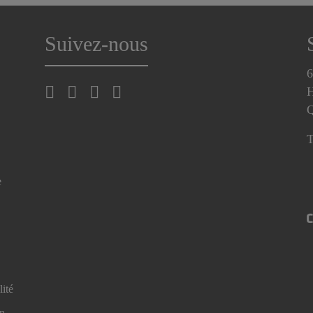
Suivez-nous
6
H
T
e
lité
en