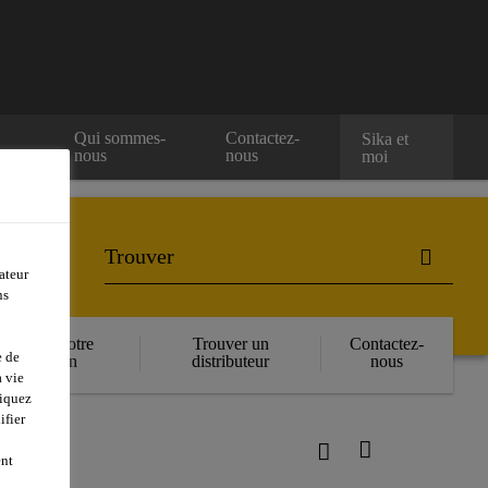
e
Qui sommes-
Contactez-
Sika et
nous
nous
moi
ateur
ns
Réserver votre
Trouver un
Contactez-
e de
formation
distributeur
nous
 vie
liquez
ifier
-621 TC
ent