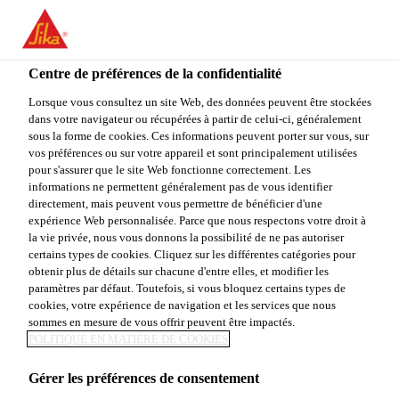
You are accessing "Sika Canada", it seems you are accessing it
from "États-Unis". We have a dedicated website for your country.
Centre de préférences de la confidentialité
TO
Construction
...
Sarnacol® OM Feltback Membrane Ad
STAY ON THE SIKA
SELECT A
SIKA
Lorsque vous consultez un site Web, des données peuvent être stockées
CANADA WEBSITE
COUNTRY
dans votre navigateur ou récupérées à partir de celui-ci, généralement
USA
sous la forme de cookies. Ces informations peuvent porter sur vous, sur
vos préférences ou sur votre appareil et sont principalement utilisées
pour s'assurer que le site Web fonctionne correctement. Les
Sika Canada
informations ne permettent généralement pas de vous identifier
Sarnacol® OM
directement, mais peuvent vous permettre de bénéficier d'une
expérience Web personnalisée. Parce que nous respectons votre droit à
la vie privée, nous vous donnons la possibilité de ne pas autoriser
Feltback
certains types de cookies. Cliquez sur les différentes catégories pour
obtenir plus de détails sur chacune d'entre elles, et modifier les
Membrane
paramètres par défaut. Toutefois, si vous bloquez certains types de
cookies, votre expérience de navigation et les services que nous
sommes en mesure de vous offrir peuvent être impactés.
Adhesive
POLITIQUE EN MATIÈRE DE COOKIES
Gérer les préférences de consentement
ADHÉSIF EXPANSIF, BICOMPOSANT À