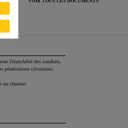
PRODUIT
VOIR TOUS LES DOCUMENTS
ts
our l'étanchétié des conduits,
s pénétrations circulaires.
r au chantier