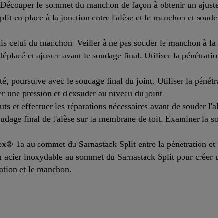
 Découper le sommet du manchon de façon à obtenir un ajustem
it en place à la jonction entre l'alèse et le manchon et souder 
 puis celui du manchon. Veiller à ne pas souder le manchon à l
 déplacé et ajuster avant le soudage final. Utiliser la pénétr
é, poursuive avec le soudage final du joint. Utiliser la péné
er une pression et d'exsuder au niveau du joint.
uts et effectuer les réparations nécessaires avant de souder l'
udage final de l'alèse sur la membrane de toit. Examiner la sou
ex®-1a au sommet du Sarnastack Split entre la pénétration et
 en acier inoxydable au sommet du Sarnastack Split pour créer 
ration et le manchon.