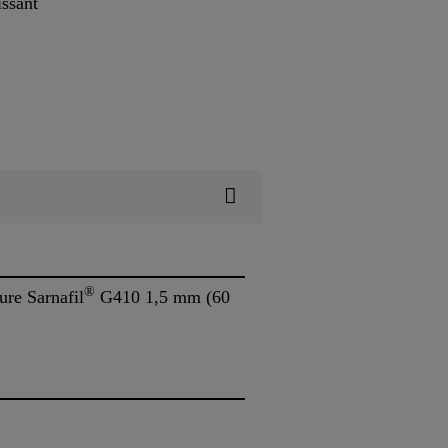
issant
®
ure Sarnafil
G410 1,5 mm (60