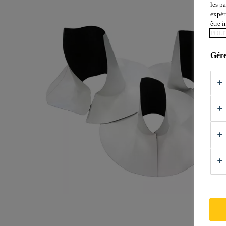
les p
expér
être 
POLI
Gére