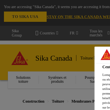
You are accessing "Sika Canada", it seems you are accessing it from
TO SIKA USA
STAY ON THE SIKA CANADA WE
Sika
Tous les
Countries
FR
marchés
Group
Sika Canada
Toiture
Cent
Lorsq
Solutions
Systèmes et
Pourquoi Sika
ou ré
toiture
produits
Sarnafil
peuve
utili
perme
bénéf
Construction
Toiture
Membranes PVC
privé
sur le