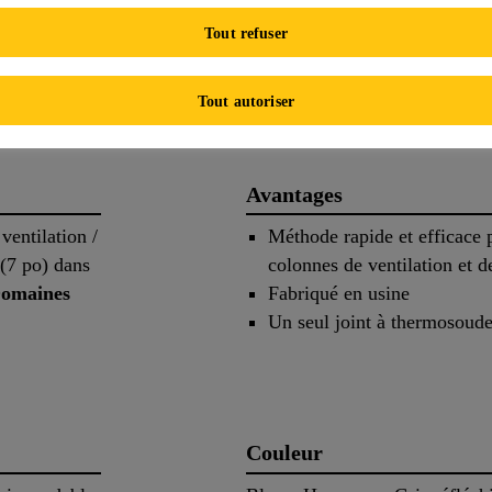
FICHE TECHNIQUE DE 
Tout refuser
s
Application
Documen
Tout autoriser
Avantages
ventilation /
Méthode rapide et efficace p
 (7 po) dans
colonnes de ventilation et de
omaines
Fabriqué en usine
Un seul joint à thermosoude
Couleur