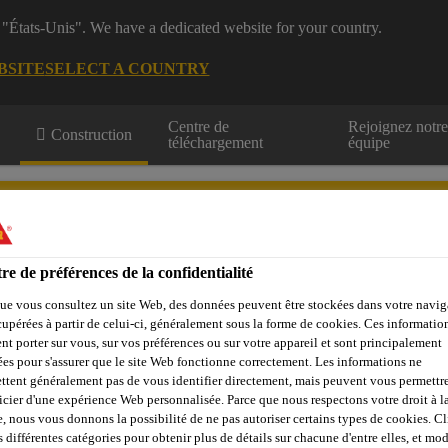
 "États-Unis". We have a dedicated website for your country.
BSITE
SELECT A COUNTRY
Centre de
Rejoignez notr
Construction
téléchargement
équipe
re de préférences de la confidentialité
ue vous consultez un site Web, des données peuvent être stockées dans votre navig
Centre de
Durabilité
Téléchargement
cupérées à partir de celui-ci, généralement sous la forme de cookies. Ces informatio
Ressource
nt porter sur vous, sur vos préférences ou sur votre appareil et sont principalement
sées pour s'assurer que le site Web fonctionne correctement. Les informations ne
ttent généralement pas de vous identifier directement, mais peuvent vous permettr
icier d'une expérience Web personnalisée. Parce que nous respectons votre droit à la
Produits en membrane PVC
Flashing
Sarnastack Split
e, nous vous donnons la possibilité de ne pas autoriser certains types de cookies. C
s différentes catégories pour obtenir plus de détails sur chacune d'entre elles, et mod