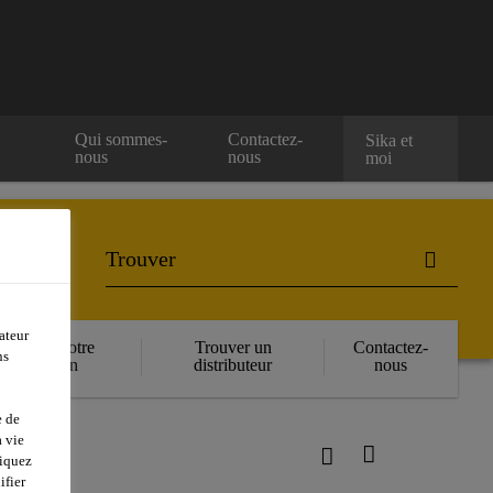
e
Qui sommes-
Contactez-
Sika et
nous
nous
moi
ateur
Réserver votre
Trouver un
Contactez-
ns
formation
distributeur
nous
e de
 vie
liquez
ifier