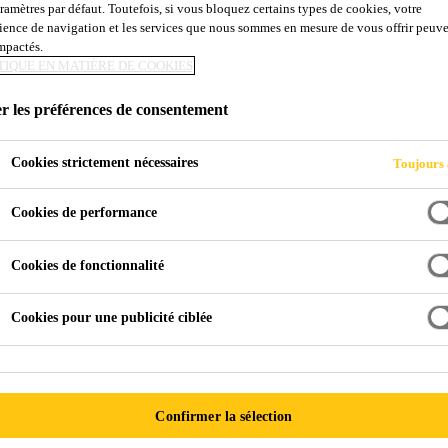
aramètres par défaut. Toutefois, si vous bloquez certains types de cookies, votre
Sarnastack Split
ience de navigation et les services que nous sommes en mesure de vous offrir peuv
impactés.
TIQUE EN MATIÈRE DE COOKIES
MANCHON DE FINITION PRÉFABRIQU
r les préférences de consentement
Sarnastack Split est un manchon préfabriqué de 1,5 mm
Cookies strictement nécessaires
offre une solution de solin simplifiée pour les tuyaux,
Toujours 
rondes d'un diamètre maximal de 178 mm (7 po) lorsqu
Cookies de performance
l'utilisation d'un manchon universel Sarnastack.
Voir plus
Cookies de fonctionnalité
Méthode rapide et efficace pour l'étanchétié des co
Cookies pour une publicité ciblée
pénétrations circulaires.
Fabriqué en usine
Un seul joint à thermosouder au chantier
Confirmer la sélection