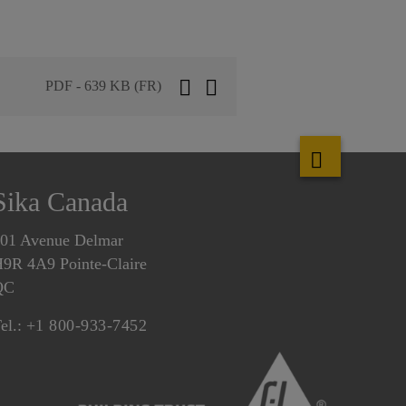
PDF - 639 KB (FR)
Sika Canada
01 Avenue Delmar
9R 4A9 Pointe-Claire
QC
el.:
+1 800-933-7452