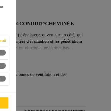
ent
É POUR CONDUIT/CHEMINÉE
 (60 mil) d'épaisseur, ouvert sur un côté, qui
 les cheminées d'évacuation et les pénétrations
actif
e l'accès est obstrué et ne permet pas
nduits, colonnes de ventilation et des