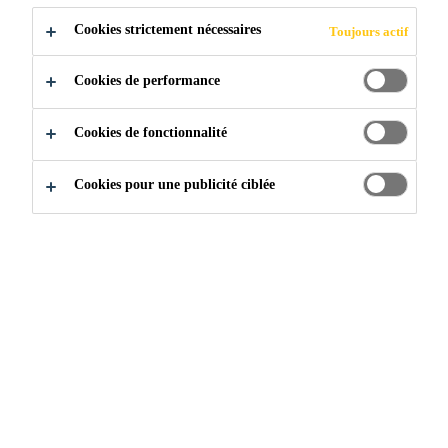
laque unique appliqué sur le dessus de la membrane
Cookies strictement nécessaires
Toujours actif
pour réduire les accumulations de saleté.
Excellent stabilité dimensionnelle
Cookies de performance
Thermosoudage des joints et raccordements pour
Cookies de fonctionnalité
une performance à long terme.
Cookies pour une publicité ciblée