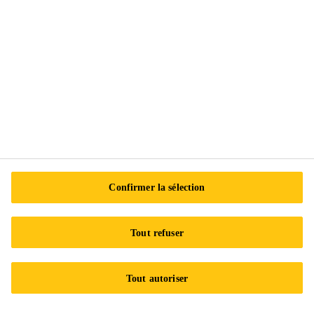
Suivez-nous
Sika Canada
601 Avenue Delmar
H9R 4A9 Pointe-Claire
QC
Tel.:
+1 800-933-7452
Confirmer la sélection
Tout refuser
Tout autoriser