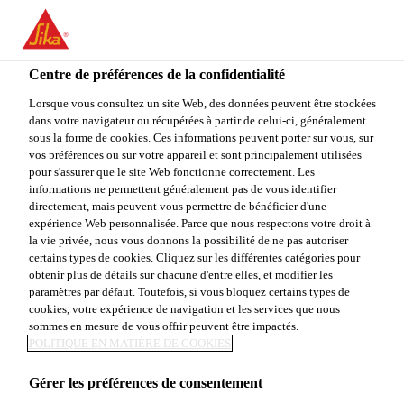
You are accessing "Sika Canada", it seems you are accessing it
from "États-Unis". We have a dedicated website for your country.
Centre de préférences de la confidentialité
TO
Construction
...
Sarnafil® G 410-60
STAY ON THE SIKA
SELECT A
SIKA
Lorsque vous consultez un site Web, des données peuvent être stockées
CANADA WEBSITE
COUNTRY
dans votre navigateur ou récupérées à partir de celui-ci, généralement
USA
sous la forme de cookies. Ces informations peuvent porter sur vous, sur
vos préférences ou sur votre appareil et sont principalement utilisées
pour s'assurer que le site Web fonctionne correctement. Les
Sika Canada
informations ne permettent généralement pas de vous identifier
Sarnafil® G 410-
directement, mais peuvent vous permettre de bénéficier d'une
expérience Web personnalisée. Parce que nous respectons votre droit à
la vie privée, nous vous donnons la possibilité de ne pas autoriser
60
certains types de cookies. Cliquez sur les différentes catégories pour
obtenir plus de détails sur chacune d'entre elles, et modifier les
paramètres par défaut. Toutefois, si vous bloquez certains types de
La membrane Sarnafil G410 est une membrane de
cookies, votre expérience de navigation et les services que nous
toiture thermoplastique en PVC produite avec un
sommes en mesure de vous offrir peuvent être impactés.
POLITIQUE EN MATIÈRE DE COOKIES
renfort intégral en fibre de verre pour une excellente
stabilité dimensionnelle, garantie pour l’épaisseur,
Gérer les préférences de consentement
Voir plus
avec des joints thermosoudables, et un revêtement de