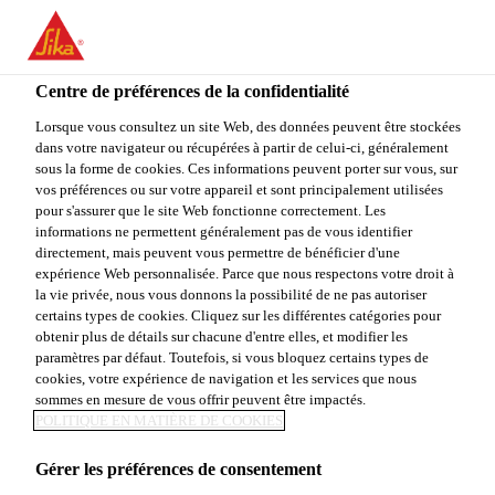
You are accessing "Sika Canada", it seems you are accessing it
from "États-Unis". We have a dedicated website for your country.
Centre de préférences de la confidentialité
TO
Construction
...
Sarnafil® G 410-60 Textured
STAY ON THE SIKA
SELECT A
SIKA
Lorsque vous consultez un site Web, des données peuvent être stockées
CANADA WEBSITE
COUNTRY
dans votre navigateur ou récupérées à partir de celui-ci, généralement
USA
sous la forme de cookies. Ces informations peuvent porter sur vous, sur
vos préférences ou sur votre appareil et sont principalement utilisées
pour s'assurer que le site Web fonctionne correctement. Les
Sika Canada
informations ne permettent généralement pas de vous identifier
Sarnafil® G 410-
directement, mais peuvent vous permettre de bénéficier d'une
expérience Web personnalisée. Parce que nous respectons votre droit à
la vie privée, nous vous donnons la possibilité de ne pas autoriser
60 Textured
certains types de cookies. Cliquez sur les différentes catégories pour
obtenir plus de détails sur chacune d'entre elles, et modifier les
paramètres par défaut. Toutefois, si vous bloquez certains types de
MEMBRANE DE TOITURE EN PVC
cookies, votre expérience de navigation et les services que nous
sommes en mesure de vous offrir peuvent être impactés.
THERMOPLASTIQUE DE 1,5 MM (60
POLITIQUE EN MATIÈRE DE COOKIES
MIL) D'ÉPAISSEUR
Gérer les préférences de consentement
Sarnafil® G 410-60 Textured est une membrane à