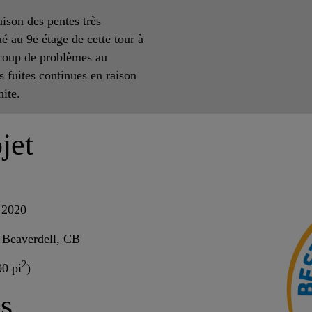
aison des pentes très
tué au 9e étage de cette tour à
ucoup de problèmes au
s fuites continues en raison
White.
jet
e 2020
 Beaverdell, CB
2
0 pi
)
s