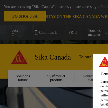
You are accessing "Sika Canada", it seems you are accessing it from
TO SIKA USA
STAY ON THE SIKA CANADA WE
Sika
Tous les
Countries
FR
marchés
Group
Sika Canada
Toiture
Cent
Solutions
Systèmes et
Pourquoi Sika
toiture
produits
Sarnafil
Lorsq
ou ré
peuve
utili
perme
bénéf