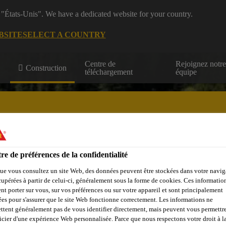
 "États-Unis". We have a dedicated website for your country.
BSITE
SELECT A COUNTRY
Centre de
Rejoignez notr
Construction
téléchargement
équipe
re de préférences de la confidentialité
Centre de
Durabilité
Téléchargement
Ressource
ue vous consultez un site Web, des données peuvent être stockées dans votre navig
cupérées à partir de celui-ci, généralement sous la forme de cookies. Ces informatio
nt porter sur vous, sur vos préférences ou sur votre appareil et sont principalement
sées pour s'assurer que le site Web fonctionne correctement. Les informations ne
ttent généralement pas de vous identifier directement, mais peuvent vous permettr
icier d'une expérience Web personnalisée. Parce que nous respectons votre droit à la