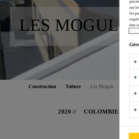
privé
sur le
les p
LES MOGULS
expér
être 
POLI
Gére
Construction
Toiture
Les Moguls
2020
COLOMBIE-BRIT