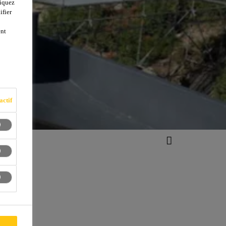
liquez
ifier
ent
actif