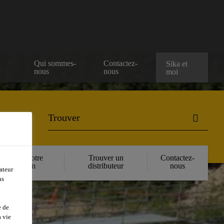
e
Qui sommes-
Contactez-
Sika et
nous
nous
moi
Réserver votre
Trouver un
Contactez-
formation
distributeur
nous
ateur
ns
e de
 vie