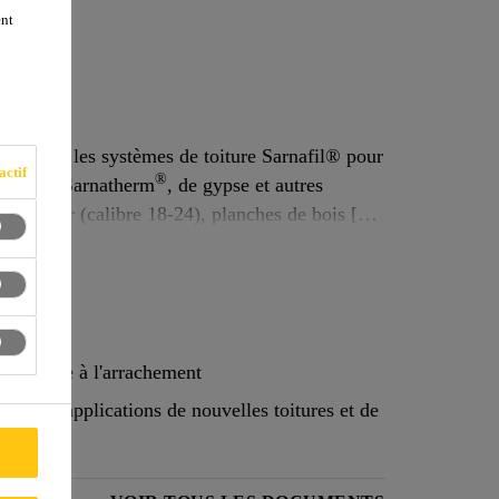
ent
2
lisée dans les systèmes de toiture Sarnafil® pour
actif
®
 toiture Sarnatherm
, de gypse et autres
 en acier (calibre 18-24), planches de bois [38
 mm (15/32 po)].
ce élevée à l'arrachement
ns les applications de nouvelles toitures et de