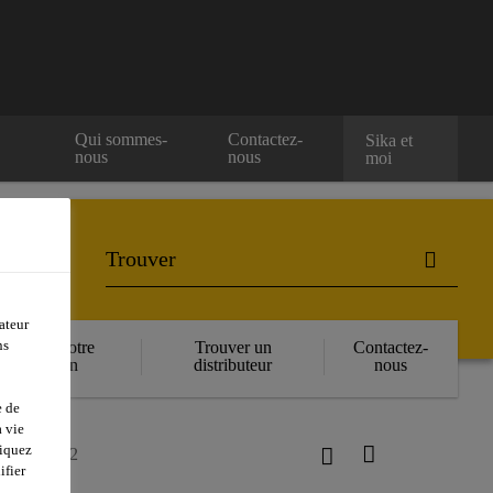
e
Qui sommes-
Contactez-
Sika et
nous
nous
moi
ateur
ns
Réserver votre
Trouver un
Contactez-
formation
distributeur
nous
e de
 vie
liquez
astener #12
ifier