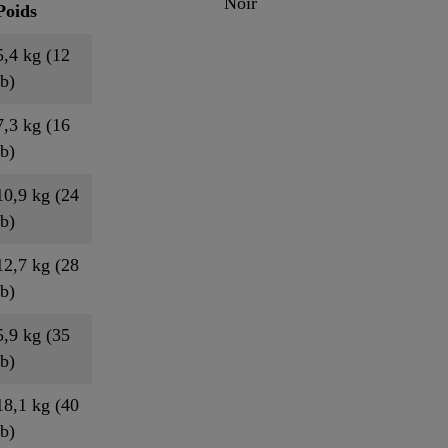
Noir
Poids
5,4 kg (12
lb)
7,3 kg (16
lb)
10,9 kg (24
lb)
12,7 kg (28
lb)
5,9 kg (35
lb)
18,1 kg (40
lb)