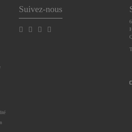
Suivez-nous
6
H
T
e
lité
en