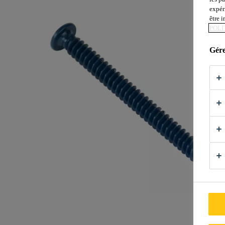
expér
être 
POLI
Gére