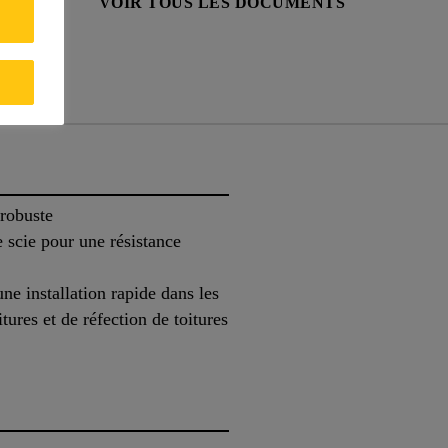
PRODUIT
VOIR TOUS LES DOCUMENTS
ts
 robuste
 scie pour une résistance
e installation rapide dans les
tures et de réfection de toitures