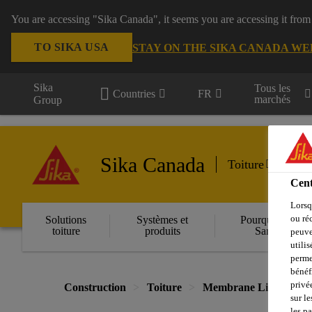
You are accessing "Sika Canada", it seems you are accessing it from
TO SIKA USA
STAY ON THE SIKA CANADA WE
Sika
Tous les
Countries
FR
marchés
Group
Sika Canada
Toiture
Cent
Lorsq
ou ré
Solutions
Systèmes et
Pourquoi Sika
toiture
produits
Sarnafil
peuve
utili
perme
bénéf
privé
Construction
Toiture
Membrane Liquide
sur le
les p