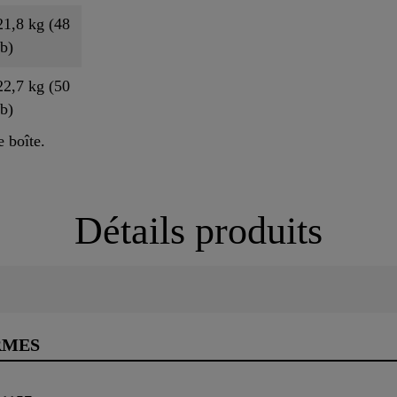
21,8 kg (48
lb)
22,7 kg (50
lb)
e boîte.
Détails produits
RMES