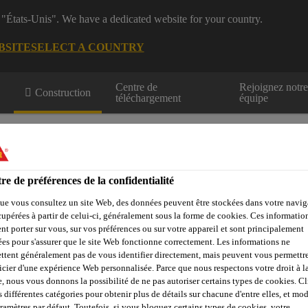
 "États-Unis". We have a dedicated website for your country.
BSITE
SELECT A COUNTRY
Centre de
Rejoignez notr
Construction
téléchargement
équipe
re de préférences de la confidentialité
ue vous consultez un site Web, des données peuvent être stockées dans votre navig
cupérées à partir de celui-ci, généralement sous la forme de cookies. Ces informatio
Centre de
Durabilité
Téléchargement
Ressource
nt porter sur vous, sur vos préférences ou sur votre appareil et sont principalement
sées pour s'assurer que le site Web fonctionne correctement. Les informations ne
ttent généralement pas de vous identifier directement, mais peuvent vous permettr
icier d'une expérience Web personnalisée. Parce que nous respectons votre droit à la
e, nous vous donnons la possibilité de ne pas autoriser certains types de cookies. C
Produits en membrane liquide
Adhésifs & fixations
Sarnaf
s différentes catégories pour obtenir plus de détails sur chacune d'entre elles, et mod
aramètres par défaut. Toutefois, si vous bloquez certains types de cookies, votre