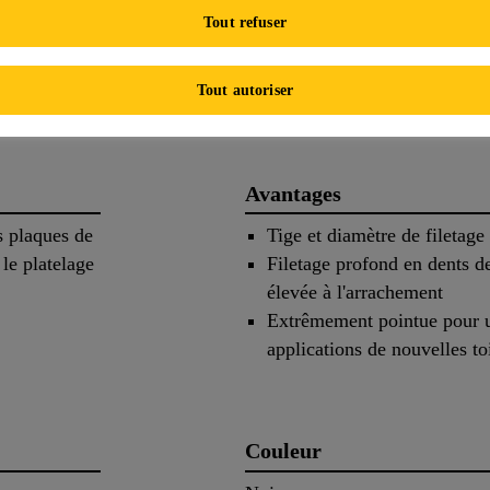
FICHE TECHNIQUE DE 
Tout refuser
s
Application
Documen
Tout autoriser
Avantages
s plaques de
Tige et diamètre de filetage
 le platelage
Filetage profond en dents de
élevée à l'arrachement
Extrêmement pointue pour un
applications de nouvelles toi
Couleur