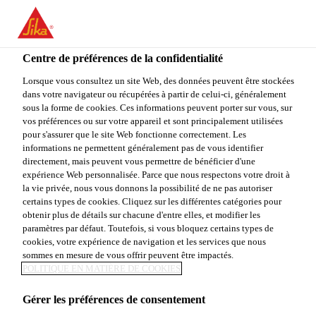
You are accessing "Sika Canada", it seems you are accessing it
from "États-Unis". We have a dedicated website for your country.
Centre de préférences de la confidentialité
TO
Construction
...
Sarnaplate
STAY ON THE SIKA
SELECT A
SIKA
Lorsque vous consultez un site Web, des données peuvent être stockées
CANADA WEBSITE
COUNTRY
dans votre navigateur ou récupérées à partir de celui-ci, généralement
USA
sous la forme de cookies. Ces informations peuvent porter sur vous, sur
vos préférences ou sur votre appareil et sont principalement utilisées
pour s'assurer que le site Web fonctionne correctement. Les
Sika Canada
informations ne permettent généralement pas de vous identifier
Sarnaplate
directement, mais peuvent vous permettre de bénéficier d'une
expérience Web personnalisée. Parce que nous respectons votre droit à
la vie privée, nous vous donnons la possibilité de ne pas autoriser
PLAQUE DE CONTRAINTE
certains types de cookies. Cliquez sur les différentes catégories pour
obtenir plus de détails sur chacune d'entre elles, et modifier les
paramètres par défaut. Toutefois, si vous bloquez certains types de
Sarnaplate est une plaque de contrainte carrée
cookies, votre expérience de navigation et les services que nous
spécialement conçue pour être utilisée avec les
sommes en mesure de vous offrir peuvent être impactés.
fixations Sarnafastener #12, # 14 et #15. Elle permet
POLITIQUE EN MATIÈRE DE COOKIES
de fixer un panneau isolant Sarnatherm®, les
Voir plus
Gérer les préférences de consentement
panneaux de toiture Sarnatherm®, les panneaux de