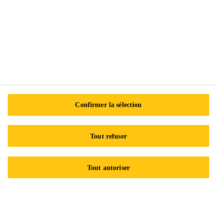
Sika Canada
601 Avenue Delmar
H9R 4A9 Pointe-Claire
QC
Tel.:
+1 800-933-7452
Confirmer la sélection
Tout refuser
Tout autoriser